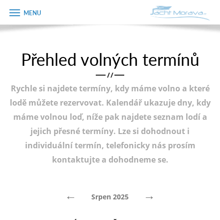
Zobrazit
Objednávka
menu
dárkového
poukazu
Přehled volných termínů
Úvodní strana
Jméno
/
/
Pronájem a ceník
Rychle si najdete termíny, kdy máme volno a které
Plán plavby
Telefon
lodě můžete rezervovat. Kalendář ukazuje dny, kdy
máme volnou loď, níže pak najdete seznam lodí a
Tipy na výlet
jejich přesné termíny. Lze si dohodnout i
E-mail
Fotogalerie
individuální termín, telefonicky nás prosím
kontaktujte a dohodneme se.
Kontakt
Varianta
PRODEJ LODÍ
←
→
Srpen 2025
Poznámka