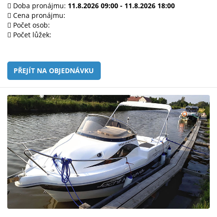
e-
Doba pronájmu:
11.8.2026 09:00 - 11.8.2026 18:00
mailem.
Cena pronájmu:
Počet osob:
objednat
Počet lůžek:
poukaz
PŘEJÍT NA OBJEDNÁVKU