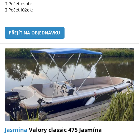
Počet osob:
Počet lůžek:
PŘEJÍT NA OBJEDNÁVKU
Jasmína
Valory classic 475 Jasmína