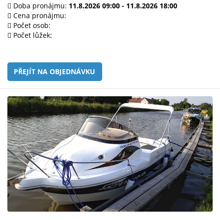
e-
Doba pronájmu:
11.8.2026 09:00 - 11.8.2026 18:00
mailem.
Cena pronájmu:
Počet osob:
objednat
Počet lůžek:
poukaz
PŘEJÍT NA OBJEDNÁVKU