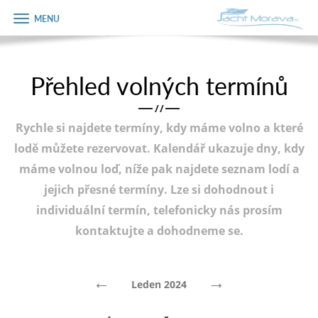
Zobrazit
Objednávka
menu
dárkového
poukazu
Přehled volných termínů
Úvodní strana
Jméno
/
/
Pronájem a ceník
Rychle si najdete termíny, kdy máme volno a které
Plán plavby
Telefon
lodě můžete rezervovat. Kalendář ukazuje dny, kdy
máme volnou loď, níže pak najdete seznam lodí a
Tipy na výlet
jejich přesné termíny. Lze si dohodnout i
E-mail
Fotogalerie
individuální termín, telefonicky nás prosím
kontaktujte a dohodneme se.
Kontakt
Varianta
PRODEJ LODÍ
←
→
Leden 2024
Poznámka