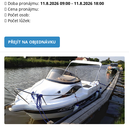
e-
Doba pronájmu:
11.8.2026 09:00 - 11.8.2026 18:00
mailem.
Cena pronájmu:
Počet osob:
objednat
Počet lůžek:
poukaz
PŘEJÍT NA OBJEDNÁVKU