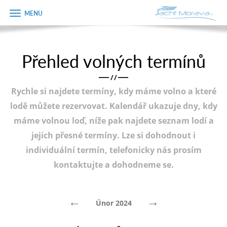
Zobrazit
Objednávka
menu
dárkového
poukazu
Přehled volných termínů
Úvodní strana
Jméno
/
/
Pronájem a ceník
Rychle si najdete termíny, kdy máme volno a které
Plán plavby
Telefon
lodě můžete rezervovat. Kalendář ukazuje dny, kdy
máme volnou loď, níže pak najdete seznam lodí a
Tipy na výlet
jejich přesné termíny. Lze si dohodnout i
E-mail
Fotogalerie
individuální termín, telefonicky nás prosím
kontaktujte a dohodneme se.
Kontakt
Varianta
PRODEJ LODÍ
←
→
Únor 2024
Poznámka