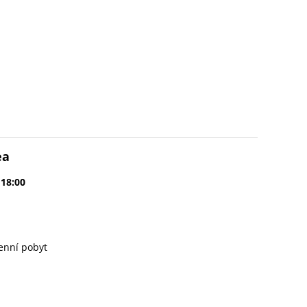
ea
 18:00
enní pobyt