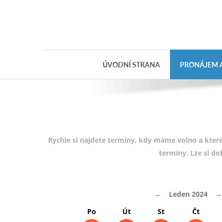
Objednávka
dárkového
poukazu
ÚVODNÍ STRANA
PRONÁJEM A
Jméno
Telefon
E-mail
Rychle si najdete termíny, kdy máme volno a které
termíny. Lze si d
Varianta
←
Leden 2024
→
Poznámka
Po
Út
St
Čt