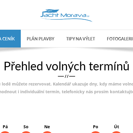
 CENÍK
PLÁN PLAVBY
TIPY NA VÝLET
FOTOGALERI
Přehled volných termínů
/
/
 lodě můžete rezervovat. Kalendář ukazuje dny, kdy máme volnou
ohodnout i individuální termín, telefonicky nás prosím kontaktuj
Pá
So
Ne
Po
Út