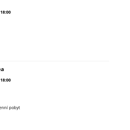
 18:00
ea
 18:00
enní pobyt