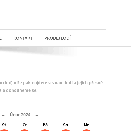
E
KONTAKT
PRODEJ LODÍ
 loď, níže pak najdete seznam lodí a jejich přesné
te a dohodneme se.
←
Únor 2024
→
St
Čt
Pá
So
Ne