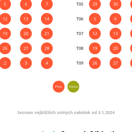
5
6
7
T05
29
30
12
13
14
T06
5
6
19
20
21
T07
12
13
26
27
28
T08
19
20
2
3
4
T09
26
27
Plno
Volno
Seznam nejbližších volných nabídek od 3.1.2024