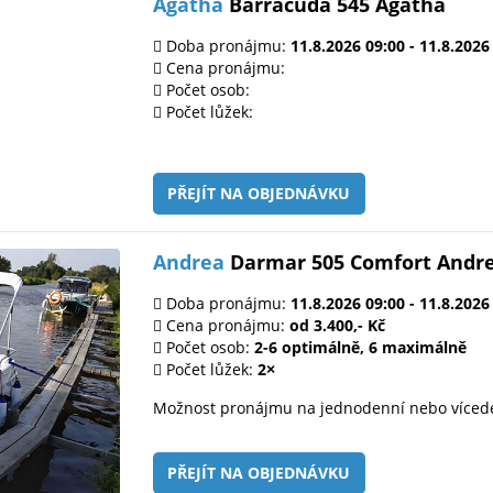
Agatha
Barracuda 545 Agatha
Doba pronájmu:
11.8.2026 09:00 - 11.8.2026
Cena pronájmu:
Počet osob:
Počet lůžek:
PŘEJÍT NA OBJEDNÁVKU
Andrea
Darmar 505 Comfort Andr
Doba pronájmu:
11.8.2026 09:00 - 11.8.2026
Cena pronájmu:
od 3.400,- Kč
Počet osob:
2-6 optimálně, 6 maximálně
Počet lůžek:
2×
Možnost pronájmu na jednodenní nebo víced
PŘEJÍT NA OBJEDNÁVKU