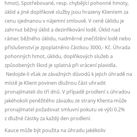
hmot). Spotřebované, resp. chybějící pohonné hmoty,
úklid a jiné doplňkové služby jsou hrazeny Klientem za
cenu sjednanou v nájemní smlouvě. V ceně úklidu je
zahrnut běžný úklid a dezinfikování lodě. Úklid nad
rámec běžného úklidu, nadměrné znečištění lodě nebo
příslušenství je zpoplatněno částkou 3000,- Kč. Úhrada
pohonných hmot, úklidu, doplňkových služeb a
způsobených škod je splatná při vrácení plavidla.
Nedojde-li však ze závažných důvodů k jejich úhradě na
místě je Klient povinen dlužnou část uhradit
pronajímateli do tří dnů. V případě prodlení s úhradou
jakéhokoli peněžitého závazku ze strany Klienta může
pronajímatel požadovat smluvní pokutu ve výši 0.2%
z dlužné částky za každý den prodlení.
Kauce může být použita na úhradu jakékoliv