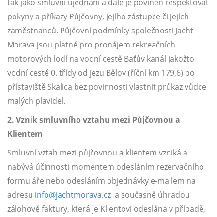
tak jako smluvní ujednání a dále je povinen respektovat
pokyny a příkazy Půjčovny, jejího zástupce či jejích
Po
zaměstnanců. Půjčovní podmínky společnosti Jacht
odeslání
objednávky
Morava jsou platné pro pronájem rekreačních
Vám
motorových lodí na vodní cestě Baťův kanál jakožto
bude
vodní cestě 0. třídy od jezu Bělov (říční km 179,6) po
kupón
obratem
přístaviště Skalica bez povinnosti vlastnit průkaz vůdce
zaslán
malých plavidel.
na
e-
2. Vznik smluvního vztahu mezi Půjčovnou a
mail.
Platební
Klientem
a
doručovací
Smluvní vztah mezi půjčovnou a klientem vzniká a
informace
nabývá účinnosti momentem odesláním rezervačního
vyřídíme
v
formuláře nebo odesláním objednávky e-mailem na
klidu
adresu
info@jachtmorava.cz
a současně úhradou
po
objednávce
zálohové faktury, která je Klientovi odeslána v případě,