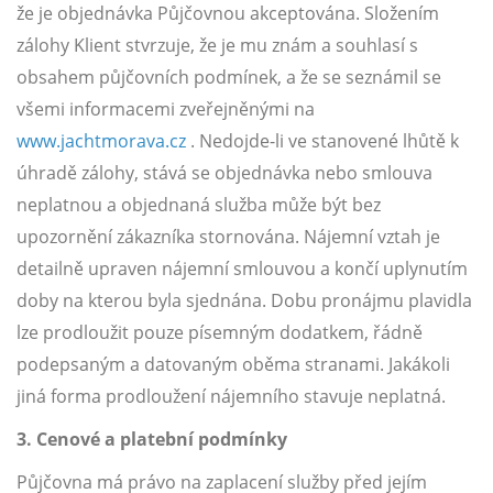
e-
že je objednávka Půjčovnou akceptována. Složením
mailem.
zálohy Klient stvrzuje, že je mu znám a souhlasí s
objednat
obsahem půjčovních podmínek, a že se seznámil se
poukaz
všemi informacemi zveřejněnými na
www.jachtmorava.cz
. Nedojde-li ve stanovené lhůtě k
úhradě zálohy, stává se objednávka nebo smlouva
neplatnou a objednaná služba může být bez
upozornění zákazníka stornována. Nájemní vztah je
detailně upraven nájemní smlouvou a končí uplynutím
doby na kterou byla sjednána. Dobu pronájmu plavidla
lze prodloužit pouze písemným dodatkem, řádně
podepsaným a datovaným oběma stranami. Jakákoli
jiná forma prodloužení nájemního stavuje neplatná.
3. Cenové a platební podmínky
Půjčovna má právo na zaplacení služby před jejím