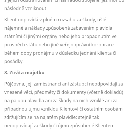
s jejich odstraňováním či náhradou spojené, jež mohou
následně vzniknout.
Klient odpovídá v plném rozsahu za škody, ušlé
nájemné a náklady způsobené zabavením plavidla
státními či jinými orgány nebo jeho propadnutím ve
prospěch státu nebo jiné veřejnoprávní korporace
během doby pronájmu v důsledku jednání klienta či
posádky.
8. Ztráta majetku
Půjčovna, její zaměstnanci ani zástupci neodpovídají za
vnesené věci, předměty či dokumenty (včetně dokladů)
na palubu plavidla ani za škody na nich vzniklé ani za
případnou újmu vzniklou Klientovi či ostatním osobám
zdržujícím se na najatém plavidle; stejně tak
neodpovídají za škody či újmu způsobené Klientem