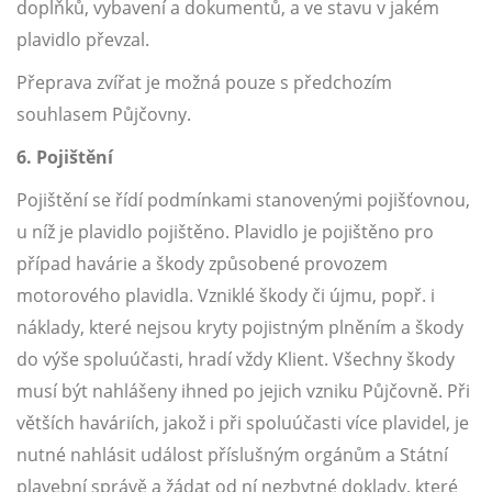
doplňků, vybavení a dokumentů, a ve stavu v jakém
plavidlo převzal.
Přeprava zvířat je možná pouze s předchozím
souhlasem Půjčovny.
6. Pojištění
Pojištění se řídí podmínkami stanovenými pojišťovnou,
u níž je plavidlo pojištěno. Plavidlo je pojištěno pro
případ havárie a škody způsobené provozem
motorového plavidla. Vzniklé škody či újmu, popř. i
náklady, které nejsou kryty pojistným plněním a škody
do výše spoluúčasti, hradí vždy Klient. Všechny škody
musí být nahlášeny ihned po jejich vzniku Půjčovně. Při
větších haváriích, jakož i při spoluúčasti více plavidel, je
nutné nahlásit událost příslušným orgánům a Státní
plavební správě a žádat od ní nezbytné doklady, které