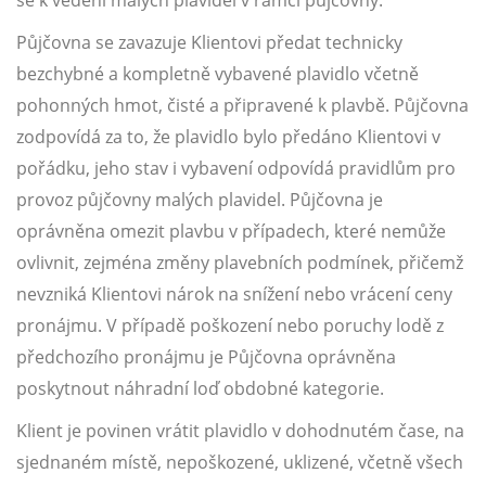
se k vedení malých plavidel v rámci půjčovny.
Půjčovna se zavazuje Klientovi předat technicky
bezchybné a kompletně vybavené plavidlo včetně
pohonných hmot, čisté a připravené k plavbě. Půjčovna
zodpovídá za to, že plavidlo bylo předáno Klientovi v
pořádku, jeho stav i vybavení odpovídá pravidlům pro
provoz půjčovny malých plavidel. Půjčovna je
oprávněna omezit plavbu v případech, které nemůže
ovlivnit, zejména změny plavebních podmínek, přičemž
nevzniká Klientovi nárok na snížení nebo vrácení ceny
pronájmu. V případě poškození nebo poruchy lodě z
předchozího pronájmu je Půjčovna oprávněna
poskytnout náhradní loď obdobné kategorie.
Klient je povinen vrátit plavidlo v dohodnutém čase, na
sjednaném místě, nepoškozené, uklizené, včetně všech