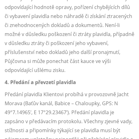
odpovídající hodnotě opravy, pořízení chybějících dílů
či vybavení plavidla nebo náhradě či získání ztracených
či znehodnocených dokladů a dokumentů. Není-li
možné v důsledku poškození či ztráty plavidla, případně
v důsledku ztráty či poškození jeho vybavení,
příslušenství nebo dokladů jeho další pronajmutí,
Půjčovna si může ponechat část kauce ve výši
odpovídající ušlému zisku.
4. Předání a převzetí plavidla
Předání plavidla Klientovi probíhá v provozovně Jacht
Morava (Baťův kanál, Babice – Chaloupky, GPS: N
49°7.14965′, E 17°29.23467′). Předání plavidla je
zapsáno v předávacím protokolu. Všechny zjevné vady,
stížnosti a připomínky týkající se plavidla musí být