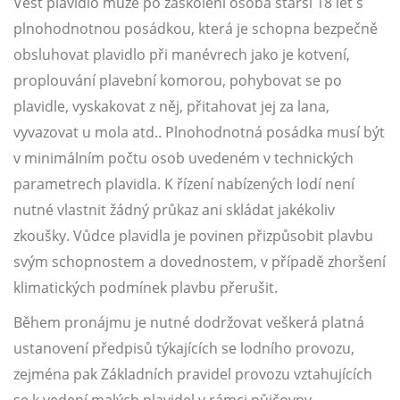
Vést plavidlo může po zaškolení osoba starší 18 let s
plnohodnotnou posádkou, která je schopna bezpečně
obsluhovat plavidlo při manévrech jako je kotvení,
proplouvání plavební komorou, pohybovat se po
plavidle, vyskakovat z něj, přitahovat jej za lana,
vyvazovat u mola atd.. Plnohodnotná posádka musí být
v minimálním počtu osob uvedeném v technických
parametrech plavidla. K řízení nabízených lodí není
nutné vlastnit žádný průkaz ani skládat jakékoliv
zkoušky. Vůdce plavidla je povinen přizpůsobit plavbu
svým schopnostem a dovednostem, v případě zhoršení
klimatických podmínek plavbu přerušit.
Během pronájmu je nutné dodržovat veškerá platná
ustanovení předpisů týkajících se lodního provozu,
zejména pak Základních pravidel provozu vztahujících