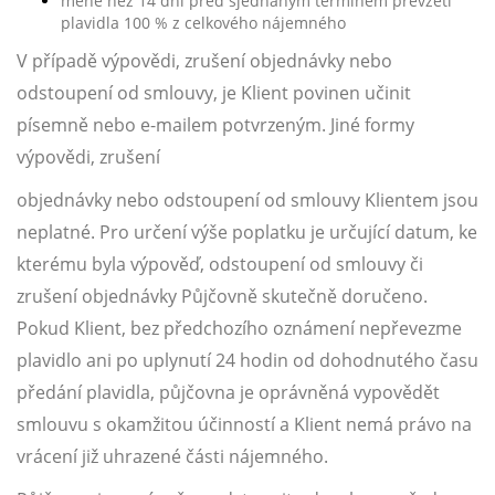
méně než 14 dní před sjednaným termínem převzetí
plavidla 100 % z celkového nájemného
V případě výpovědi, zrušení objednávky nebo
odstoupení od smlouvy, je Klient povinen učinit
písemně nebo e-mailem potvrzeným. Jiné formy
výpovědi, zrušení
objednávky nebo odstoupení od smlouvy Klientem jsou
neplatné. Pro určení výše poplatku je určující datum, ke
kterému byla výpověď, odstoupení od smlouvy či
zrušení objednávky Půjčovně skutečně doručeno.
Pokud Klient, bez předchozího oznámení nepřevezme
plavidlo ani po uplynutí 24 hodin od dohodnutého času
předání plavidla, půjčovna je oprávněná vypovědět
smlouvu s okamžitou účinností a Klient nemá právo na
vrácení již uhrazené části nájemného.