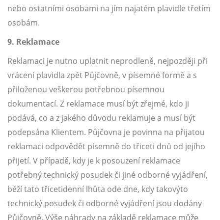
nebo ostatními osobami na jím najatém plavidle třetím
osobám.
9. Reklamace
Reklamaci je nutno uplatnit neprodleně, nejpozději při
vrácení plavidla zpět Půjčovně, v písemné formě a s
přiloženou veškerou potřebnou písemnou
dokumentací. Z reklamace musí být zřejmé, kdo ji
podává, co a z jakého důvodu reklamuje a musí být
podepsána Klientem. Půjčovna je povinna na přijatou
reklamaci odpovědět písemně do třiceti dnů od jejího
přijetí. V případě, kdy je k posouzení reklamace
potřebný technický posudek či jiné odborné vyjádření,
běží tato třicetidenní lhůta ode dne, kdy takovýto
technický posudek či odborné vyjádření jsou dodány
Půjčovně. Výše náhrady na základě reklamace může