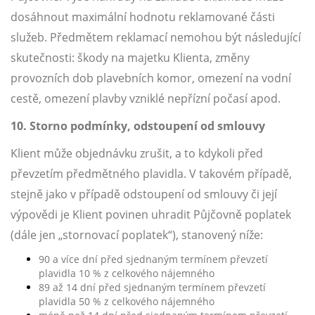
dosáhnout maximální hodnotu reklamované části
služeb. Předmětem reklamací nemohou být následující
skutečnosti: škody na majetku Klienta, změny
provozních dob plavebních komor, omezení na vodní
cestě, omezení plavby vzniklé nepřízní počasí apod.
10. Storno podmínky, odstoupení od smlouvy
Klient může objednávku zrušit, a to kdykoli před
převzetím předmětného plavidla. V takovém případě,
stejně jako v případě odstoupení od smlouvy či její
výpovědi je Klient povinen uhradit Půjčovně poplatek
(dále jen „stornovací poplatek“), stanovený níže:
90 a více dní před sjednaným termínem převzetí
plavidla 10 % z celkového nájemného
89 až 14 dní před sjednaným termínem převzetí
plavidla 50 % z celkového nájemného