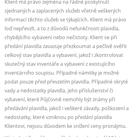
Klient má právo zejména na řádné poskytnutí
sjednaných a zaplacených služeb včetně veškerých
informací těchto služeb se týkajících. Klient má právo
loď nepřevzít, a to z důvodů nefunkčnosti plavidla,
chybějícího vybavení nebo nečistoty. Klient se při
předání plavidla zavazuje přezkoumat a pečlivě ověřit
celkový stav plavidla a vybavení, jakož i zkontrolovat
skutečný stav inventáře a vybavení z existujícího
inventárního soupisu. Případné námitky je možné
podat pouze před převzetím plavidla. Případné skryté
vady a nedostatky plavidla, jeho příslušenství či
vybavení, které Půjčovně nemohly být známy při
předávání plavidla, jakož i veškeré závady, poškození a
nedostatky, které vzniknou po předání plavidla
Klientovi, nejsou důvodem ke snížení ceny pronájmu.