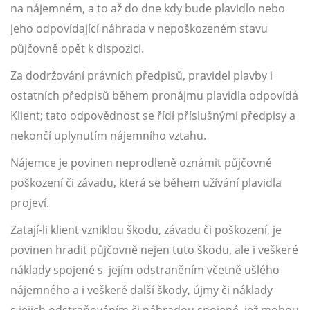
na nájemném, a to až do dne kdy bude plavidlo nebo
jeho odpovídající náhrada v nepoškozeném stavu
půjčovně opět k dispozici.
Za dodržování právních předpisů, pravidel plavby i
ostatních předpisů během pronájmu plavidla odpovídá
Klient; tato odpovědnost se řídí příslušnými předpisy a
nekončí uplynutím nájemního vztahu.
Nájemce je povinen neprodleně oznámit půjčovně
poškození či závadu, která se během užívání plavidla
projeví.
Zatají-li klient vzniklou škodu, závadu či poškození, je
povinen hradit půjčovně nejen tuto škodu, ale i veškeré
náklady spojené s jejím odstraněním včetně ušlého
nájemného a i veškeré další škody, újmy či náklady