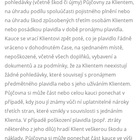
pohledávky (včetně škod či újmy) Půjčovny za Klientem,
na úhradu podílu spoluúčasti pojistného plnění nebo
na úhradu škod způsobených třetím osobám Klientem
nebo posádkou plavidla v době pronájmu plavidla.
Kauce se vrací Klientovi zpět poté, co je plavidlo řádně
vráceno v dohodnutém čase, na sjednaném místě,
nepoškozené, včetně všech doplňků, vybavení a
dokumentů a za podmínky, že za Klientem neexistují
žádné pohledávky, které souvisejí s pronájmem
předmětného plavidla nebo s jeho užíváním Klientem.
Půjčovna si může část nebo celou kauci ponechat v
případě, kdy jsou jí známy vůči ní uplatnitelné nároky
třetích stran, které vznikly v souvislosti s jednáním
Klienta. V případě poškození plavidla (popř. ztráty
některého z jeho dílů) hradí Klient veškerou škodu a
náklady. Půjčovna si může ponechat část kauce ve výši