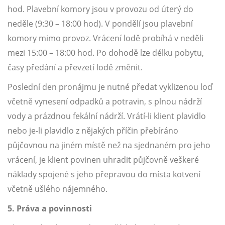
hod. Plavební komory jsou v provozu od úterý do
neděle (9:30 – 18:00 hod). V pondělí jsou plavební
komory mimo provoz. Vrácení lodě probíhá v neděli
mezi 15:00 – 18:00 hod. Po dohodě lze délku pobytu,
časy předání a převzetí lodě změnit.
Poslední den pronájmu je nutné předat vyklizenou loď
včetně vynesení odpadků a potravin, s plnou nádrží
vody a prázdnou fekální nádrží. Vrátí-li klient plavidlo
nebo je-li plavidlo z nějakých příčin přebíráno
půjčovnou na jiném místě než na sjednaném pro jeho
vrácení, je klient povinen uhradit půjčovně veškeré
náklady spojené s jeho přepravou do místa kotvení
včetně ušlého nájemného.
5. Práva a povinnosti