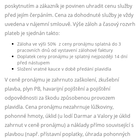
poskytnutím a zákazník je povinen uhradit cenu služby
před jejím čerpáním. Cena za dohodnuté služby je vždy
uvedena v nájemní smlouvě. Výše záloh a časový rozvrh
plateb je sjednán takto:
Záloha ve výši 50% z ceny pronájmu splatná do 3
pracovních dnů od vystavení zálohové faktury
Doplatek ceny pronájmu je splatný nejpozději 14 dní
před nástupem
Složení vratné kauce v době předání plavidla
V ceně pronájmu je zahrnuto zaškolení, zkušební
plavba, plyn PB, havarijní pojištění a pojištění
odpovědnosti za škodu způsobenou provozem
plavidla. Cena pronájmu nezahrnuje lůžkoviny,
pohonné hmoty, úklid (u lodí Darmar a Valory je úklid
zahrnut v ceně pronájmu) a náklady přímo související s
plavbou (např. přístavní poplatky, úhrada pohonných