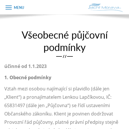
Zobrazit
Objednávka
menu
dárkového
poukazu
Všeobecné půjčovní
Úvodní strana
Jméno
podmínky
Pronájem a ceník
/
/
Plán plavby
Telefon
účinné od 1.1.2023
Tipy na výlet
1. Obecné podmínky
E-mail
Fotogalerie
Vztah mezi osobou najímající si plavidlo (dále jen
Kontakt
„Klient“) a pronajímatelem Lenkou Lapčíkovou, IČ:
Varianta
65831497 (dále jen „Půjčovna“) se řídí ustaveními
PRODEJ LODÍ
Občanského zákoníku. Klient je povinen dodržovat
Poznámka
Provozní řád půjčovny, platné právní předpisy stejně