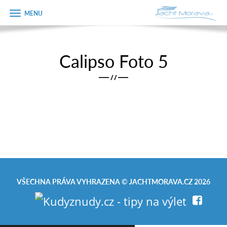
Zobrazit
Objednávka
menu
dárkového
poukazu
Calipso Foto 5
Úvodní strana
Jméno
/
/
Pronájem a ceník
Plán plavby
Telefon
Tipy na výlet
E-mail
Fotogalerie
Kontakt
Varianta
VŠECHNA PRÁVA VYHRAZENA ©
JACHTMORAVA.CZ
2026
PRODEJ LODÍ
Poznámka