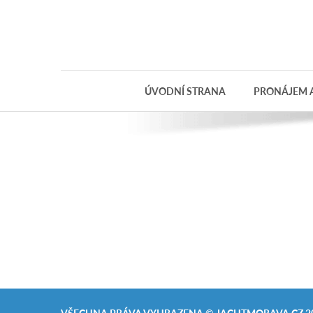
Objednávka
dárkového
poukazu
ÚVODNÍ STRANA
PRONÁJEM A
Jméno
Telefon
E-mail
Varianta
Poznámka