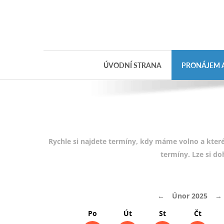
Objednávka
dárkového
poukazu
ÚVODNÍ STRANA
PRONÁJEM A
Jméno
Telefon
E-mail
Rychle si najdete termíny, kdy máme volno a které
termíny. Lze si d
Varianta
←
Únor 2025
→
Poznámka
Po
Út
St
Čt