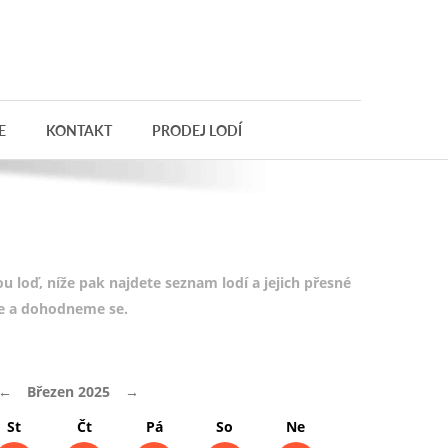
E
KONTAKT
PRODEJ LODÍ
 loď, níže pak najdete seznam lodí a jejich přesné
te a dohodneme se.
←
Březen 2025
→
St
Čt
Pá
So
Ne