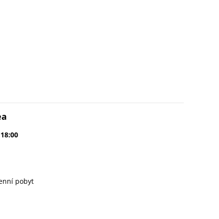
ea
 18:00
enní pobyt