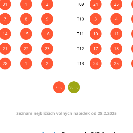
31
1
2
T09
24
25
7
8
9
T10
3
4
14
15
16
T11
10
11
21
22
23
T12
17
18
28
1
2
T13
24
25
Plno
Volno
Seznam nejbližších volných nabídek od 28.2.2025