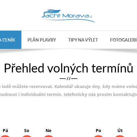
 CENÍK
PLÁN PLAVBY
TIPY NA VÝLET
FOTOGALERI
Přehled volných termínů
/
/
 lodě můžete rezervovat. Kalendář ukazuje dny, kdy máme volnou
ohodnout i individuální termín, telefonicky nás prosím kontaktuj
Pá
So
Ne
Po
Út