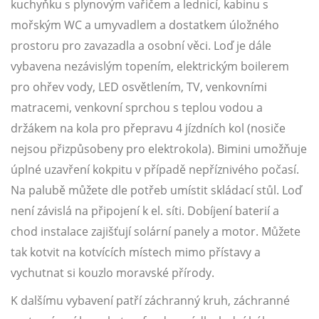
kuchyňku s plynovým vařičem a lednicí, kabinu s
mořským WC a umyvadlem a dostatkem úložného
prostoru pro zavazadla a osobní věci. Loď je dále
vybavena nezávislým topením, elektrickým boilerem
pro ohřev vody, LED osvětlením, TV, venkovními
matracemi, venkovní sprchou s teplou vodou a
držákem na kola pro přepravu 4 jízdních kol (nosiče
nejsou přizpůsobeny pro elektrokola). Bimini umožňuje
úplné uzavření kokpitu v případě nepříznivého počasí.
Na palubě můžete dle potřeb umístit skládací stůl. Loď
není závislá na připojení k el. síti. Dobíjení baterií a
chod instalace zajišťují solární panely a motor. Můžete
tak kotvit na kotvících místech mimo přístavy a
vychutnat si kouzlo moravské přírody.
K dalšímu vybavení patří záchranný kruh, záchranné