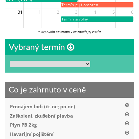
Termín je již obsazen
31
1
2
3
4
5
6
Termín je volný
* klepnutím na termín v kalendáři jej zvolíte
Vybraný termín
Co je zahrnuto v ceně
Pronájem lodi (čt-ne; po-ne)
Zaškolení, zkušební plavba
Plyn PB 2kg
Havarijní pojištění