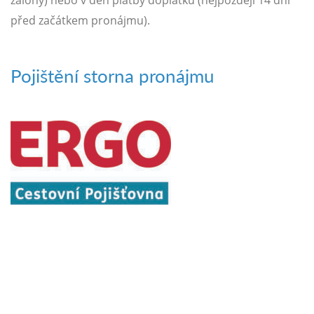
zálohy) nebo v den platby doplatku (nejpozději 14 dní
před začátkem pronájmu).
Pojištění storna pronájmu