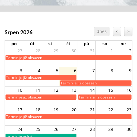
Srpen 2026
dnes
<
>
po
út
st
čt
pá
so
ne
27
28
29
30
31
1
2
Termín je již obsazen
3
4
5
6
7
8
9
Termín je již obsazen
Termín je již obsazen
10
11
12
13
14
15
16
Termín je již obsazen
Termín je již obsazen
17
18
19
20
21
22
23
Termín je již obsazen
24
25
26
27
28
29
30
Termín je volný