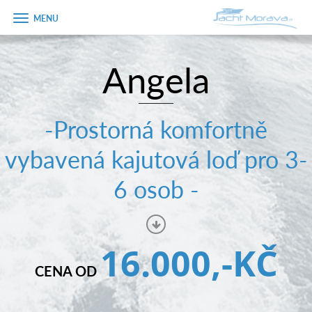
Zobrazit
menu
Angela
Úvodní strana
Pronájem a ceník
-Prostorná komfortně
Plán plavby
vybavená kajutová loď pro 3-
Tipy na výlet
6 osob -
Fotogalerie
Kontakt
16.000,-KČ
PRODEJ LODÍ
CENA OD