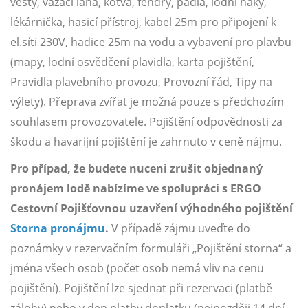
vesty, vázací lana, kotva, fendry, pádla, lodní háky,
lékárnička, hasicí přístroj, kabel 25m pro připojení k
el.síti 230V, hadice 25m na vodu a vybavení pro plavbu
(mapy, lodní osvědčení plavidla, karta pojištění,
Pravidla plavebního provozu, Provozní řád, Tipy na
výlety). Přeprava zvířat je možná pouze s předchozím
souhlasem provozovatele. Pojištění odpovědnosti za
škodu a havarijní pojištění je zahrnuto v ceně nájmu.
Pro případ, že budete nuceni zrušit objednaný
pronájem lodě nabízíme ve spolupráci s ERGO
Cestovní Pojišťovnou uzavření výhodného pojištění
Storna pronájmu
.
V případě zájmu uveďte do
poznámky v rezervačním formuláři „Pojištění storna“ a
jména všech osob (počet osob nemá vliv na cenu
pojištění). Pojištění lze sjednat při rezervaci (platbě