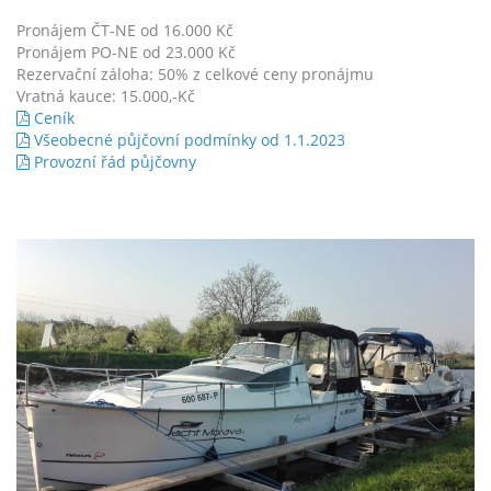
Pronájem ČT-NE od 16.000 Kč
Pronájem PO-NE od 23.000 Kč
Rezervační záloha: 50% z celkové ceny pronájmu
Vratná kauce: 15.000,-Kč
Ceník
Všeobecné půjčovní podmínky od 1.1.2023
Provozní řád půjčovny