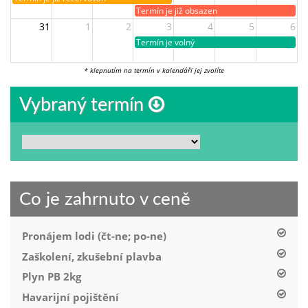
Termín je již obsazen
31
1
2
3
4
5
6
Termín je volný
* klepnutím na termín v kalendáři jej zvolíte
Vybraný termín
Co je zahrnuto v ceně
Pronájem lodi (čt-ne; po-ne)
Zaškolení, zkušební plavba
Plyn PB 2kg
Havarijní pojištění