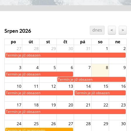
Srpen 2026
dnes
<
>
po
út
st
čt
pá
so
ne
27
28
29
30
31
1
2
Termín je již obsazen
3
4
5
6
7
8
9
Termín je již obsazen
Termín je již obsazen
10
11
12
13
14
15
16
Termín je již obsazen
Termín je již obsazen
17
18
19
20
21
22
23
Termín je již obsazen
24
25
26
27
28
29
30
Termín je již rezervován