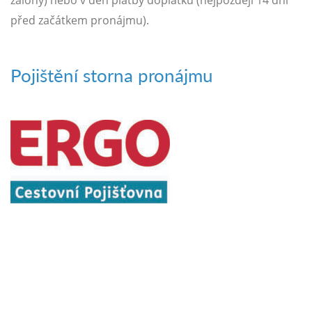
zálohy) nebo v den platby doplatku (nejpozději 14 dní
před začátkem pronájmu).
Pojištění storna pronájmu