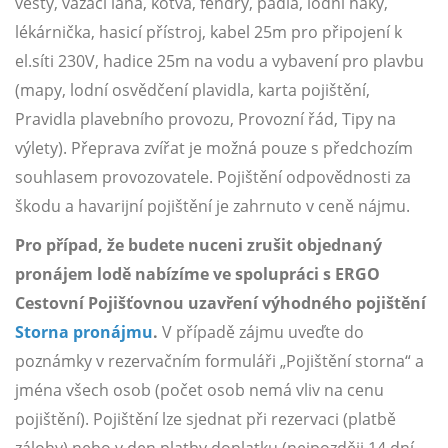
vesty, vázací lana, kotva, fendry, pádla, lodní háky,
lékárnička, hasicí přístroj, kabel 25m pro připojení k
el.síti 230V, hadice 25m na vodu a vybavení pro plavbu
(mapy, lodní osvědčení plavidla, karta pojištění,
Pravidla plavebního provozu, Provozní řád, Tipy na
výlety). Přeprava zvířat je možná pouze s předchozím
souhlasem provozovatele. Pojištění odpovědnosti za
škodu a havarijní pojištění je zahrnuto v ceně nájmu.
Pro případ, že budete nuceni zrušit objednaný
pronájem lodě nabízíme ve spolupráci s ERGO
Cestovní Pojišťovnou uzavření výhodného pojištění
Storna pronájmu
.
V případě zájmu uveďte do
poznámky v rezervačním formuláři „Pojištění storna“ a
jména všech osob (počet osob nemá vliv na cenu
pojištění). Pojištění lze sjednat při rezervaci (platbě