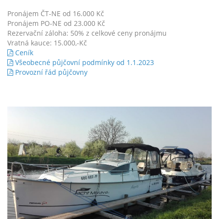
Pronájem ČT-NE od 16.000 Kč
Pronájem PO-NE od 23.000 Kč
Rezervační záloha: 50% z celkové ceny pronájmu
Vratná kauce: 15.000,-Kč
Ceník
Všeobecné půjčovní podmínky od 1.1.2023
Provozní řád půjčovny