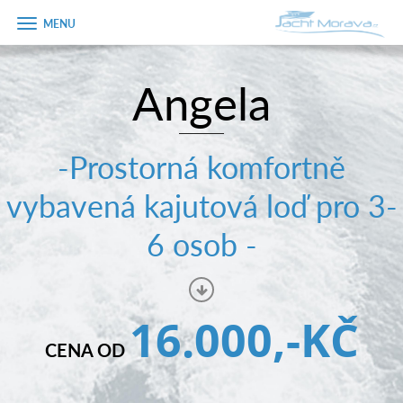
Zobrazit
menu
Angela
Úvodní strana
Pronájem a ceník
-Prostorná komfortně
Plán plavby
vybavená kajutová loď pro 3-
Tipy na výlet
6 osob -
Fotogalerie
Kontakt
16.000,-KČ
PRODEJ LODÍ
CENA OD