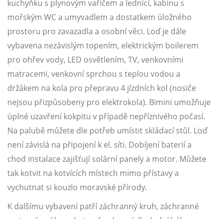
kuchyňku s plynovým vařičem a lednicí, kabinu s
mořským WC a umyvadlem a dostatkem úložného
prostoru pro zavazadla a osobní věci. Loď je dále
vybavena nezávislým topením, elektrickým boilerem
pro ohřev vody, LED osvětlením, TV, venkovními
matracemi, venkovní sprchou s teplou vodou a
držákem na kola pro přepravu 4 jízdních kol (nosiče
nejsou přizpůsobeny pro elektrokola). Bimini umožňuje
úplné uzavření kokpitu v případě nepříznivého počasí.
Na palubě můžete dle potřeb umístit skládací stůl. Loď
není závislá na připojení k el. síti. Dobíjení baterií a
chod instalace zajišťují solární panely a motor. Můžete
tak kotvit na kotvících místech mimo přístavy a
vychutnat si kouzlo moravské přírody.
K dalšímu vybavení patří záchranný kruh, záchranné