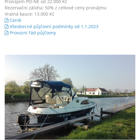
Pronájem PO-NE od 22.000 Kč
Rezervační záloha: 50% z celkové ceny pronájmu
Vratná kauce: 13.000 Kč
Ceník
Všeobecné půjčovní podmínky od 1.1.2023
Provozní řád půjčovny