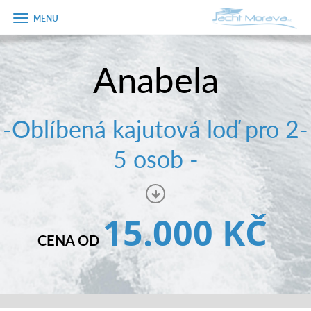
Zobrazit
menu
Anabela
Úvodní strana
Pronájem a ceník
-Oblíbená kajutová loď pro 2-
Plán plavby
5 osob -
Tipy na výlet
Fotogalerie
15.000 KČ
Kontakt
CENA OD
PRODEJ LODÍ