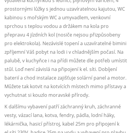
vybavená kuchyňkou s lednicí, plynovým vařičem, 4
prostornými lůžky s jednou uzavíratelnou kajutou, WC
kabinou s mořským WC a umyvadlem, venkovní
sprchou s teplou vodou a držákem na kola pro
přepravu 4 jízdních kol (nosiče nejsou přizpůsobeny
pro elektrokola). Nezávislé topení a uzavíratelné bimini
zpříjemní Váš pobyt na lodi i v chladnějším počasí. Na
palubě, v kuchyňce i na přídi můžete dle potřeb umístit
stůl. Loď není závislá na připojení k el. síti. Dobíjení
baterií a chod instalace zajišťuje solární panel a motor.
Můžete tak kotvit na kotvících místech mimo přístavy a
vychutnat si kouzlo moravské přírody.
K dalšímu vybavení patří záchranný kruh, záchranné
vesty, vázací lana, kotva, fendry, pádla, lodní háky,
lékárnička, hasicí přístroj, kabel 25m pro připojení k
el.síti 230V, hadice 25m na vodu a vybavení pro plavbu