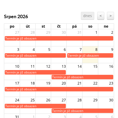
Srpen 2026
dnes
<
>
po
út
st
čt
pá
so
ne
27
28
29
30
31
1
2
Termín je již obsazen
3
4
5
6
7
8
9
Termín je již obsazen
Termín je již obsazen
10
11
12
13
14
15
16
Termín je již obsazen
Termín je již obsazen
17
18
19
20
21
22
23
Termín je již obsazen
24
25
26
27
28
29
30
Termín je již obsazen
Termín je již obsazen
31
1
2
3
4
5
6