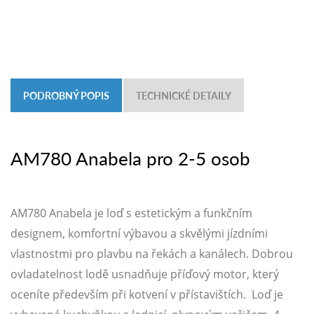
PODROBNÝ POPIS
TECHNICKÉ DETAILY
AM780 Anabela pro 2-5 osob
AM780 Anabela je loď s estetickým a funkčním
designem, komfortní výbavou a skvělými jízdními
vlastnostmi pro plavbu na řekách a kanálech. Dobrou
ovladatelnost lodě usnadňuje příďový motor, který
oceníte především při kotvení v přístavištích. Loď je