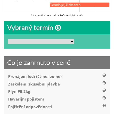
Termín je již obsazen
* klepnutím na termín v kalendáři jej zvolíte
Vybraný termín
Co je zahrnuto v ceně
Pronájem lodi (čt-ne; po-ne)
Zaškolení, zkušební plavba
Plyn PB 2kg
Havarijní pojištění
Pojištění odpovědnosti