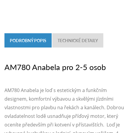
PODROBNÝ POPIS
TECHNICKÉ DETAILY
AM780 Anabela pro 2-5 osob
AM780 Anabela je loď s estetickým a funkčním
designem, komfortní výbavou a skvělými jízdními
vlastnostmi pro plavbu na řekách a kanálech. Dobrou
ovladatelnost lodě usnadňuje příďový motor, který
oceníte především při kotvení v přístavištích. Loď je