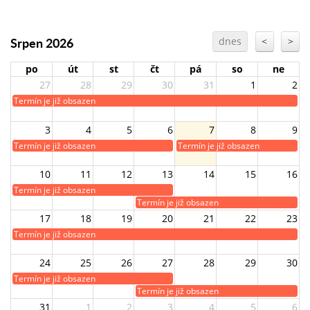
Srpen 2026
dnes
<
>
po
út
st
čt
pá
so
ne
27
28
29
30
31
1
2
Termín je již obsazen
3
4
5
6
7
8
9
Termín je již obsazen
Termín je již obsazen
10
11
12
13
14
15
16
Termín je již obsazen
Termín je již obsazen
17
18
19
20
21
22
23
Termín je již obsazen
24
25
26
27
28
29
30
Termín je již obsazen
Termín je již obsazen
31
1
2
3
4
5
6