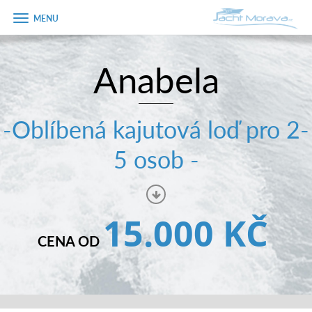
Zobrazit
menu
Anabela
Úvodní strana
Pronájem a ceník
-Oblíbená kajutová loď pro 2-
Plán plavby
5 osob -
Tipy na výlet
Fotogalerie
15.000 KČ
Kontakt
CENA OD
PRODEJ LODÍ