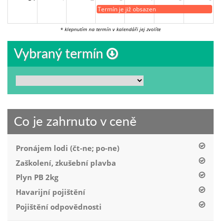
Termín je již obsazen
* klepnutím na termín v kalendáři jej zvolíte
Vybraný termín
Co je zahrnuto v ceně
Pronájem lodi (čt-ne; po-ne)
Zaškolení, zkušební plavba
Plyn PB 2kg
Havarijní pojištění
Pojištění odpovědnosti