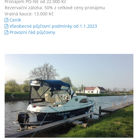
Pronájem PO-NE od 22.000 Kč
Rezervační záloha: 50% z celkové ceny pronájmu
Vratná kauce: 13.000 Kč
Ceník
Všeobecné půjčovní podmínky od 1.1.2023
Provozní řád půjčovny