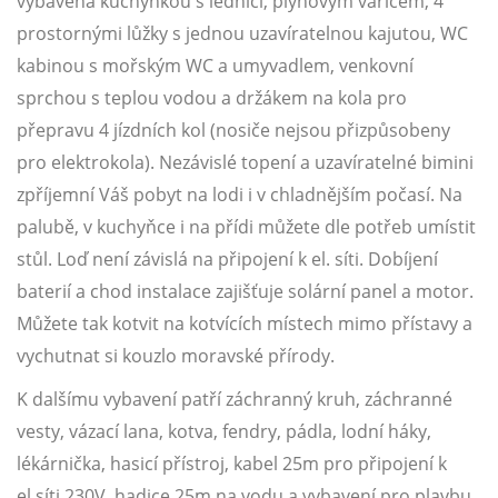
vybavená kuchyňkou s lednicí, plynovým vařičem, 4
prostornými lůžky s jednou uzavíratelnou kajutou, WC
kabinou s mořským WC a umyvadlem, venkovní
sprchou s teplou vodou a držákem na kola pro
přepravu 4 jízdních kol (nosiče nejsou přizpůsobeny
pro elektrokola). Nezávislé topení a uzavíratelné bimini
zpříjemní Váš pobyt na lodi i v chladnějším počasí. Na
palubě, v kuchyňce i na přídi můžete dle potřeb umístit
stůl. Loď není závislá na připojení k el. síti. Dobíjení
baterií a chod instalace zajišťuje solární panel a motor.
Můžete tak kotvit na kotvících místech mimo přístavy a
vychutnat si kouzlo moravské přírody.
K dalšímu vybavení patří záchranný kruh, záchranné
vesty, vázací lana, kotva, fendry, pádla, lodní háky,
lékárnička, hasicí přístroj, kabel 25m pro připojení k
el.síti 230V, hadice 25m na vodu a vybavení pro plavbu