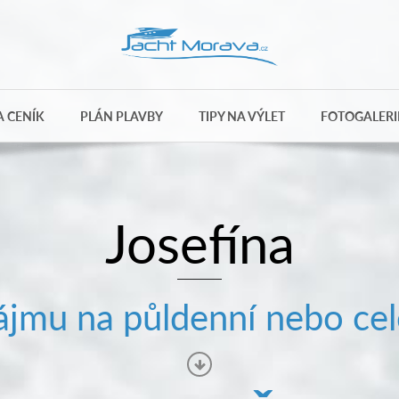
 CENÍK
PLÁN PLAVBY
TIPY NA VÝLET
FOTOGALERI
Josefína
jmu na půldenní nebo cel