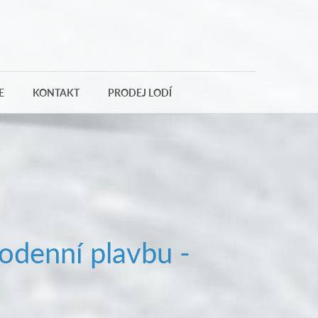
E
KONTAKT
PRODEJ LODÍ
odenní plavbu -