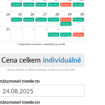
Termín je volný
Termín je volný
Termín je volný
Termín je volný
Termín je již obsazen
Termín je volný
24
25
26
27
28
29
30
Termín je volný
Termín je volný
Termín je volný
Termín je volný
Termín je již obsazen
Termín je volný
Termín je volný
31
1
2
3
4
5
6
Termín je volný
Termín je volný
Termín je již obsazen
* klepnutím na termín v kalendáři jej zvolíte
Cena celkem
individuálně
Cena je závislá na délce rezervace, zvolte si ji prosím níže..
OŽADOVANÝ TERMÍN OD
OŽADOVANÝ TERMÍN DO