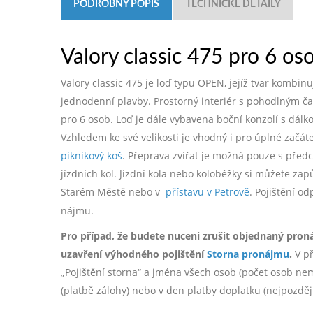
PODROBNÝ POPIS
TECHNICKÉ DETAILY
Valory classic 475 pro 6 os
Valory classic 475 je loď typu OPEN, jejíž tvar kombi
jednodenní plavby. Prostorný interiér s pohodlným č
pro 6 osob. Loď je dále vybavena boční konzolí s dál
Vzhledem ke své velikosti je vhodný i pro úplné začá
piknikový koš
. Přeprava zvířat je možná pouze s pře
jízdních kol. Jízdní kola nebo koloběžky si můžete zap
Starém Městě nebo v
přístavu v Petrově
. Pojištění o
nájmu.
Pro případ, že budete nuceni zrušit objednaný pron
uzavření výhodného pojištění
Storna pronájmu
.
V př
„Pojištění storna“ a jména všech osob (počet osob nemá 
(platbě zálohy) nebo v den platby doplatku (nejpozdě