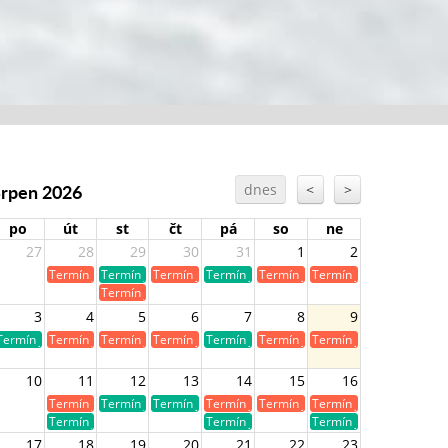
Srpen 2026
dnes
<
>
po
út
st
čt
pá
so
ne
27
28
29
30
31
1
2
Termín je již obsazen
Termín je volný
Termín je již obsazen
Termín je volný
Termín je již obsazen
Termín je již obsazen
Termín je již obsazen
3
4
5
6
7
8
9
Termín je volný
Termín je již obsazen
Termín je již obsazen
Termín je již obsazen
Termín je volný
Termín je již obsazen
Termín je již obsazen
10
11
12
13
14
15
16
Termín je již obsazen
Termín je volný
Termín je volný
Termín je již obsazen
Termín je již obsazen
Termín je již obsazen
Termín je volný
Termín je volný
Termín je volný
17
18
19
20
21
22
23