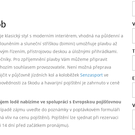
ob
V
nuje klasický styl s moderním interiérem, vhodná na půldenní a
alouněním a sluneční stříškou (bimini) umožňuje plavbu až
T
kovým řízením, přístrojovou deskou a úložnými přihrádkami.
tečníky. Pro zpříjemnění plavby Vám můžeme připravit
dchozím souhlasem provozovatele. Není možná přeprava
ůjčit v půjčovně jízdních kol a koloběžek
Senzasport
ve
E
dpovědnosti za škodu a havarijní pojištění je zahrnuto v ceně
ájem lodě nabízíme ve spolupráci s Evropskou pojišťovnou
V
ípadě zájmu uveďte do poznámky v poptávkovém formuláři
vliv na cenu pojištění). Pojištění lze sjednat při rezervaci
ji 14 dní před začátkem pronájmu).