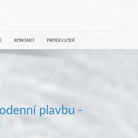
E
KONTAKT
PRODEJ LODÍ
odenní plavbu -