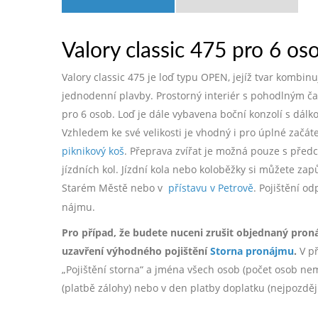
Valory classic 475 pro 6 os
Valory classic 475 je loď typu OPEN, jejíž tvar kombi
jednodenní plavby. Prostorný interiér s pohodlným č
pro 6 osob. Loď je dále vybavena boční konzolí s dál
Vzhledem ke své velikosti je vhodný i pro úplné začá
piknikový koš
. Přeprava zvířat je možná pouze s pře
jízdních kol. Jízdní kola nebo koloběžky si můžete zap
Starém Městě nebo v
přístavu v Petrově
. Pojištění o
nájmu.
Pro případ, že budete nuceni zrušit objednaný pron
uzavření výhodného pojištění
Storna pronájmu
.
V př
„Pojištění storna“ a jména všech osob (počet osob nemá 
(platbě zálohy) nebo v den platby doplatku (nejpozdě