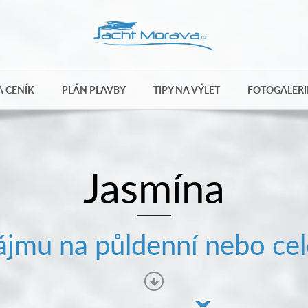
 CENÍK
PLÁN PLAVBY
TIPY NA VÝLET
FOTOGALERI
Jasmína
jmu na půldenní nebo cel