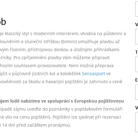
ob
V
nuje klasický styl s moderním interiérem, vhodná na půldenní a
alouněním a sluneční stříškou (bimini) umožňuje plavbu až
kovým řízením, přístrojovou deskou a úložnými přihrádkami.
T
tečníky. Pro zpříjemnění plavby Vám můžeme připravit
dchozím souhlasem provozovatele. Není možná přeprava
ůjčit v půjčovně jízdních kol a koloběžek
Senzasport
ve
E
dpovědnosti za škodu a havarijní pojištění je zahrnuto v ceně
ájem lodě nabízíme ve spolupráci s Evropskou pojišťovnou
V
ípadě zájmu uveďte do poznámky v poptávkovém formuláři
vliv na cenu pojištění). Pojištění lze sjednat při rezervaci
ji 14 dní před začátkem pronájmu).