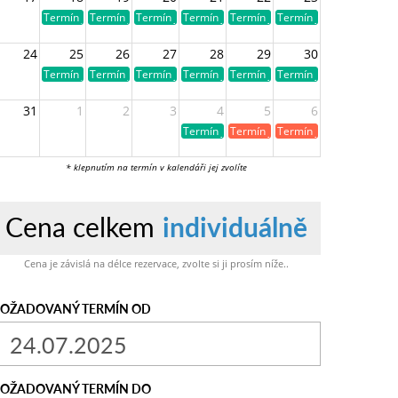
Termín je volný
Termín je volný
Termín je volný
Termín je volný
Termín je volný
Termín je volný
24
25
26
27
28
29
30
Termín je volný
Termín je volný
Termín je volný
Termín je volný
Termín je volný
Termín je volný
31
1
2
3
4
5
6
Termín je volný
Termín je již obsazen
Termín je již obsazen
* klepnutím na termín v kalendáři jej zvolíte
Cena celkem
individuálně
Cena je závislá na délce rezervace, zvolte si ji prosím níže..
OŽADOVANÝ TERMÍN OD
OŽADOVANÝ TERMÍN DO