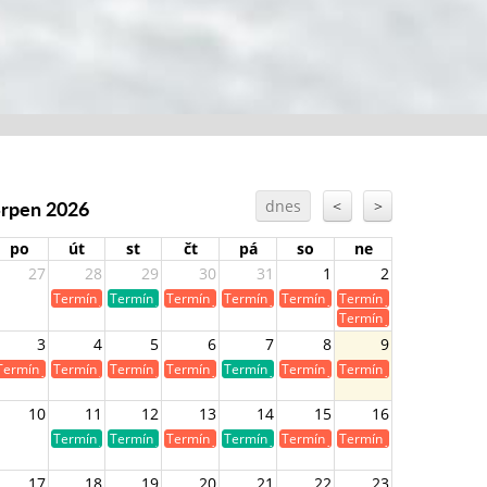
Srpen 2026
dnes
<
>
po
út
st
čt
pá
so
ne
27
28
29
30
31
1
2
Termín je již obsazen
Termín je volný
Termín je již obsazen
Termín je již obsazen
Termín je již obsazen
Termín je již obsazen
Termín je již obsazen
3
4
5
6
7
8
9
Termín je již obsazen
Termín je již obsazen
Termín je již obsazen
Termín je již obsazen
Termín je volný
Termín je již obsazen
Termín je již obsazen
10
11
12
13
14
15
16
Termín je volný
Termín je volný
Termín je již obsazen
Termín je volný
Termín je již obsazen
Termín je již obsazen
17
18
19
20
21
22
23