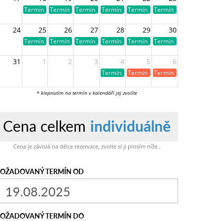
Termín je volný
Termín je volný
Termín je volný
Termín je volný
Termín je volný
Termín je volný
24
25
26
27
28
29
30
Termín je volný
Termín je volný
Termín je volný
Termín je volný
Termín je volný
Termín je volný
31
1
2
3
4
5
6
Termín je volný
Termín je již obsazen
Termín je již obsazen
* klepnutím na termín v kalendáři jej zvolíte
Cena celkem
individuálně
Cena je závislá na délce rezervace, zvolte si ji prosím níže..
OŽADOVANÝ TERMÍN OD
OŽADOVANÝ TERMÍN DO