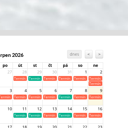
Srpen 2026
dnes
<
>
po
út
st
čt
pá
so
ne
27
28
29
30
31
1
2
Termín je již obsazen
Termín je volný
Termín je již obsazen
Termín je již obsazen
Termín je již obsazen
Termín je již obsazen
Termín je již obsazen
3
4
5
6
7
8
9
Termín je již obsazen
Termín je již obsazen
Termín je již obsazen
Termín je již obsazen
Termín je volný
Termín je již obsazen
Termín je již obsazen
10
11
12
13
14
15
16
Termín je volný
Termín je volný
Termín je již obsazen
Termín je volný
Termín je již obsazen
Termín je již obsazen
17
18
19
20
21
22
23