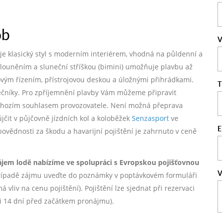
ob
V
nuje klasický styl s moderním interiérem, vhodná na půldenní a
alouněním a sluneční stříškou (bimini) umožňuje plavbu až
kovým řízením, přístrojovou deskou a úložnými přihrádkami.
T
tečníky. Pro zpříjemnění plavby Vám můžeme připravit
dchozím souhlasem provozovatele. Není možná přeprava
ůjčit v půjčovně jízdních kol a koloběžek
Senzasport
ve
E
dpovědnosti za škodu a havarijní pojištění je zahrnuto v ceně
ájem lodě nabízíme ve spolupráci s Evropskou pojišťovnou
V
ípadě zájmu uveďte do poznámky v poptávkovém formuláři
vliv na cenu pojištění). Pojištění lze sjednat při rezervaci
ji 14 dní před začátkem pronájmu).