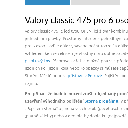
Valory classic 475 pro 6 os
Valory classic 475 je loď typu OPEN, jejíž tvar kombi
jednodenní plavby. Prostorný interiér s pohodlným č
pro 6 osob. Loď je dále vybavena boční konzolí s dál
Vzhledem ke své velikosti je vhodný i pro úplné začá
piknikový koš
. Přeprava zvířat je možná pouze s pře
jízdních kol. Jízdní kola nebo koloběžky si můžete zap
Starém Městě nebo v
přístavu v Petrově
. Pojištění o
nájmu.
Pro případ, že budete nuceni zrušit objednaný pron
uzavření výhodného pojištění
Storna pronájmu
.
V př
„Pojištění storna“ a jména všech osob (počet osob nemá 
(platbě zálohy) nebo v den platby doplatku (nejpozdě