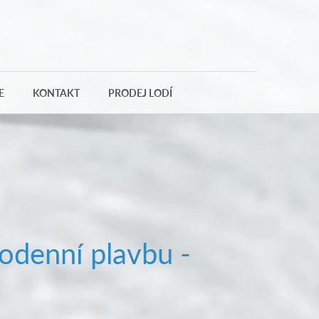
E
KONTAKT
PRODEJ LODÍ
odenní plavbu -