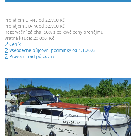
Pronájem ČT-NE od 22.900 Kč
Pronájem SO-PÁ od 32.900 Kč
Rezervační záloha: 50% z celkové ceny pronájmu
Vratná kauce: 20.000,-Kč
Ceník
Všeobecné půjčovní podmínky od 1.1.2023
Provozní řád půjčovny