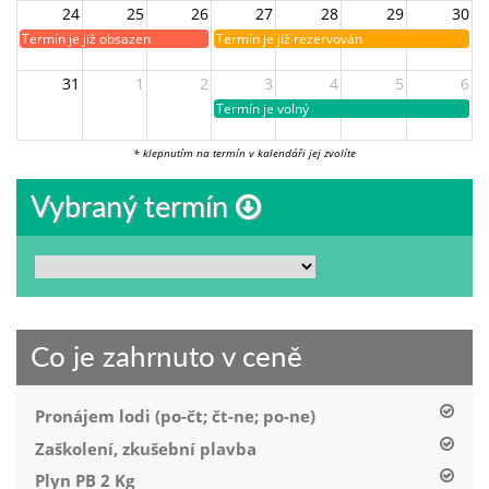
24
25
26
27
28
29
30
Termín je již obsazen
Termín je již rezervován
31
1
2
3
4
5
6
Termín je volný
* klepnutím na termín v kalendáři jej zvolíte
Vybraný termín
Co je zahrnuto v ceně
Pronájem lodi (po-čt; čt-ne; po-ne)
Zaškolení, zkušební plavba
Plyn PB 2 Kg