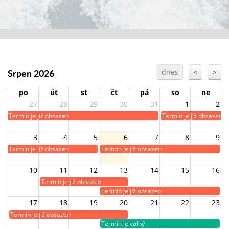
Srpen 2026
dnes
<
>
po
út
st
čt
pá
so
ne
27
28
29
30
31
1
2
Termín je již obsazen
Termín je již obsazen
3
4
5
6
7
8
9
Termín je již obsazen
Termín je již obsazen
10
11
12
13
14
15
16
Termín je již obsazen
Termín je již obsazen
17
18
19
20
21
22
23
Termín je již obsazen
Termín je volný