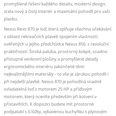
promyšlené řešení každého detailu, moderní design,
zcela nový a čistý interiér a maximální pohodlí pro vaši
plavbu.
Nexus Revo 870 je loď, která splňuje všechna očekávání
v oblasti rekreačních plaveb spojením vlastností,
ověřených u jejího předchůdce Nexus 850, s revoluční
praktičností. Široká paluba, prostorný kokpit, snadno
přístupné venkovní plošiny a promyšlené detaily
ergonomického interiéru zakončené těmi
nejkvalitnějšími materiály – to vše je zárukou pohodlí i
při nejdelší plavbě. Nexus 870 je pohodlná snadně
ovladatelná loď s motorem 25 HP a příďovým
motorem, který oceníte především při kotvení v
přístavištích. K dispozici budete mít prostorné
podpalubí s 6 lůžky, vybavenou kuchyňku s plynovým