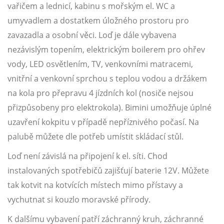
vařičem a lednicí, kabinu s mořským el. WC a
umyvadlem a dostatkem úložného prostoru pro
zavazadla a osobní věci. Loď je dále vybavena
nezávislým topením, elektrickým boilerem pro ohřev
vody, LED osvětlením, TV, venkovními matracemi,
vnitřní a venkovní sprchou s teplou vodou a držákem
na kola pro přepravu 4 jízdních kol (nosiče nejsou
přizpůsobeny pro elektrokola). Bimini umožňuje úplné
uzavření kokpitu v případě nepříznivého počasí. Na
palubě můžete dle potřeb umístit skládací stůl.
Loď není závislá na připojení k el. síti. Chod
instalovaných spotřebičů zajišťují baterie 12V. Můžete
tak kotvit na kotvících místech mimo přístavy a
vychutnat si kouzlo moravské přírody.
K dalšímu vybavení patří záchranný kruh, záchranné