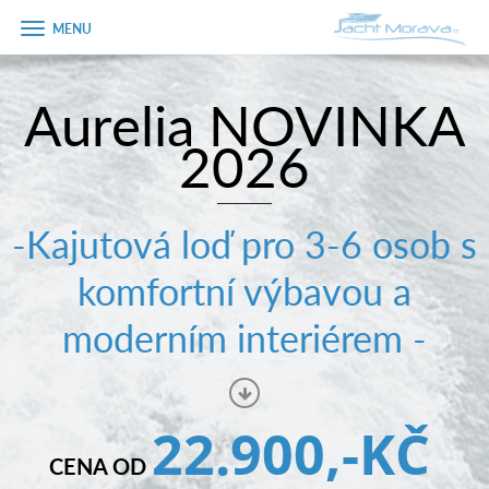
Zobrazit
menu
Aurelia NOVINKA
Úvodní strana
2026
Pronájem a ceník
Plán plavby
-Kajutová loď pro 3-6 osob s
Tipy na výlet
komfortní výbavou a
Fotogalerie
moderním interiérem -
Kontakt
PRODEJ LODÍ
22.900,-KČ
CENA OD