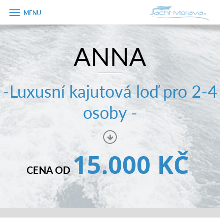
Zobrazit
menu
ANNA
Úvodní strana
Pronájem a ceník
-Luxusní kajutová loď pro 2-4
Plán plavby
osoby -
Tipy na výlet
Fotogalerie
15.000 KČ
Kontakt
CENA OD
PRODEJ LODÍ