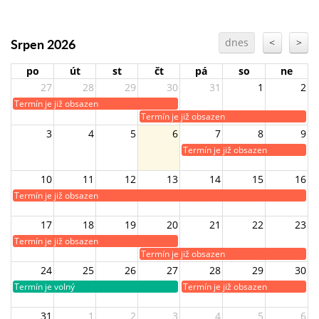
Srpen 2026
dnes
<
>
po
út
st
čt
pá
so
ne
27
28
29
30
31
1
2
Termín je již obsazen
Termín je již obsazen
3
4
5
6
7
8
9
Termín je již obsazen
10
11
12
13
14
15
16
Termín je již obsazen
17
18
19
20
21
22
23
Termín je již obsazen
Termín je již obsazen
24
25
26
27
28
29
30
Termín je volný
Termín je již obsazen
31
1
2
3
4
5
6