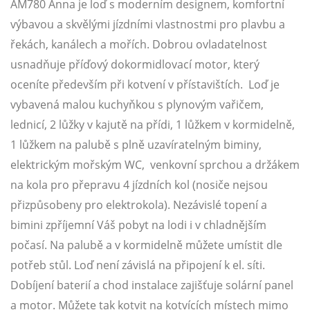
AM780 Anna je loď s moderním designem, komfortní
výbavou a skvělými jízdními vlastnostmi pro plavbu a
řekách, kanálech a mořích. Dobrou ovladatelnost
usnadňuje příďový dokormidlovací motor, který
oceníte především při kotvení v přístavištích. Loď je
vybavená malou kuchyňkou s plynovým vařičem,
lednicí, 2 lůžky v kajutě na přídi, 1 lůžkem v kormidelně,
1 lůžkem na palubě s plně uzavíratelným biminy,
elektrickým mořským WC, venkovní sprchou a držákem
na kola pro přepravu 4 jízdních kol (nosiče nejsou
přizpůsobeny pro elektrokola). Nezávislé topení a
bimini zpříjemní Váš pobyt na lodi i v chladnějším
počasí. Na palubě a v kormidelně můžete umístit dle
potřeb stůl. Loď není závislá na připojení k el. síti.
Dobíjení baterií a chod instalace zajišťuje solární panel
a motor. Můžete tak kotvit na kotvících místech mimo