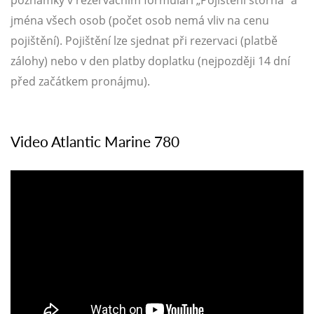
jména všech osob (počet osob nemá vliv na cenu
pojištění). Pojištění lze sjednat při rezervaci (platbě
zálohy) nebo v den platby doplatku (nejpozději 14 dní
před začátkem pronájmu).
Video Atlantic Marine 780