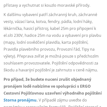
přístavy a vychutnat si kouzlo moravské přírody.
K dalšímu vybavení patří záchranný kruh, záchranné
vesty, vázací lana, kotva, fendry, pádla, lodní háky,
lékárnička, hasicí přístroj, kabel 25m pro připojení k
el.síti 230V, hadice 25m na vodu a vybavení pro plavbu
(mapy, lodní osvědčení plavidla, karta pojištění,
Pravidla plavebního provozu, Provozní řád, Tipy na
výlety). Přeprava zvířat je možná pouze s předchozím
souhlasem provozovatele. Pojištění odpovědnosti za
škodu a havarijní pojištění je zahrnuto v ceně nájmu.
Pro případ, že budete nuceni zrušit objednaný
pronájem lodě nabízíme ve spolupráci s ERGO
Cestovní Pojišťovnou uzavření výhodného pojištění
Storna pronájmu
.
V případě zájmu uveďte do
poznámky v rezervačním formuláři „Pojištění storna“ a