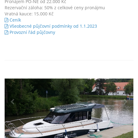
Pronájem PO-NE od 22.000 Kč
Rezervační záloha: 50% z celkové ceny pronájmu
Vratná kauce: 15.000 Kč
Ceník
Všeobecné půjčovní podmínky od 1.1.2023
Provozní řád půjčovny