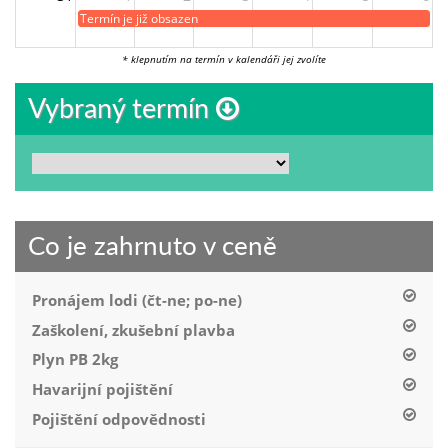
Termín je již obsazen
* klepnutím na termín v kalendáři jej zvolíte
Vybraný termín
Co je zahrnuto v ceně
Pronájem lodi (čt-ne; po-ne)
Zaškolení, zkušební plavba
Plyn PB 2kg
Havarijní pojištění
Pojištění odpovědnosti