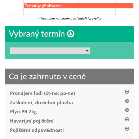
Termín je již obsazen
* klepnutím na termín v kalendáři jej zvolíte
Vybraný termín
Co je zahrnuto v ceně
Pronájem lodi (čt-ne; po-ne)
Zaškolení, zkušební plavba
Plyn PB 2kg
Havarijní pojištění
Pojištění odpovědnosti