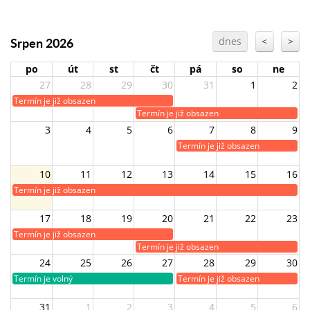
Srpen 2026
dnes
<
>
po
út
st
čt
pá
so
ne
27
28
29
30
31
1
2
Termín je již obsazen
Termín je již obsazen
3
4
5
6
7
8
9
Termín je již obsazen
10
11
12
13
14
15
16
Termín je již obsazen
17
18
19
20
21
22
23
Termín je již obsazen
Termín je již obsazen
24
25
26
27
28
29
30
Termín je volný
Termín je již obsazen
31
1
2
3
4
5
6