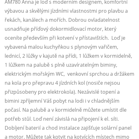
AM780 Anna je loď s moderním designem, komfortní
výbavou a skvělými jízdními vlastnostmi pro plavbu a
řekách, kanálech a mořích. Dobrou ovladatelnost
usnadňuje příďový dokormidlovací motor, který
oceníte především při kotvení v přístavištích. Loď je
vybavená malou kuchyňkou s plynovým vařičem,
lednicí, 2 lůžky v kajutě na přídi, 1 lůžkem v kormidelně,
1 lůžkem na palubě s plně uzavíratelným biminy,
elektrickým mořským WC, venkovní sprchou a držákem
na kola pro přepravu 4 jízdních kol (nosiče nejsou
přizpůsobeny pro elektrokola). Nezávislé topení a
bimini zpříjemní Váš pobyt na lodi i v chladnějším
počasí. Na palubě a v kormidelně můžete umístit dle
potřeb stůl. Loď není závislá na připojení k el. síti.
Dobíjení baterií a chod instalace zajišťuje solární panel
a motor. Můžete tak kotvit na kotvících místech mimo