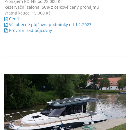
Pronájem PO-NE od 22.000 Kč
Rezervační záloha: 50% z celkové ceny pronájmu
Vratná kauce: 15.000 Kč
Ceník
Všeobecné půjčovní podmínky od 1.1.2023
Provozní řád půjčovny