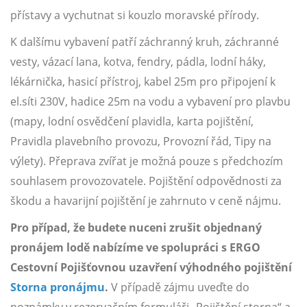
přístavy a vychutnat si kouzlo moravské přírody.
K dalšímu vybavení patří záchranný kruh, záchranné
vesty, vázací lana, kotva, fendry, pádla, lodní háky,
lékárnička, hasicí přístroj, kabel 25m pro připojení k
el.síti 230V, hadice 25m na vodu a vybavení pro plavbu
(mapy, lodní osvědčení plavidla, karta pojištění,
Pravidla plavebního provozu, Provozní řád, Tipy na
výlety). Přeprava zvířat je možná pouze s předchozím
souhlasem provozovatele. Pojištění odpovědnosti za
škodu a havarijní pojištění je zahrnuto v ceně nájmu.
Pro případ, že budete nuceni zrušit objednaný
pronájem lodě nabízíme ve spolupráci s ERGO
Cestovní Pojišťovnou uzavření výhodného pojištění
Storna pronájmu
.
V případě zájmu uveďte do
poznámky v rezervačním formuláři „Pojištění storna“ a