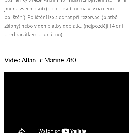
jména všech osob (počet osob nemá vliv na cenu
pojištění). Pojištění lze sjednat při rezervaci (platbě
zálohy) nebo v den platby doplatku (nejpozději 14 dní
před začátkem pronájmu).
Video Atlantic Marine 780