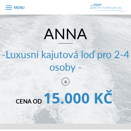
Zobrazit
menu
ANNA
Úvodní strana
Pronájem a ceník
-Luxusní kajutová loď pro 2-4
Plán plavby
osoby -
Tipy na výlet
Fotogalerie
15.000 KČ
Kontakt
CENA OD
PRODEJ LODÍ