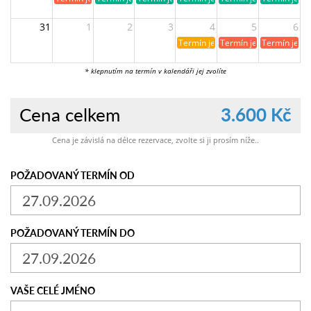
31
1
2
3
4
5
6
Termín je již rezervován
Termín je již obsazen
Termín je ji
* klepnutím na termín v kalendáři jej zvolíte
Cena celkem
3.600 Kč
Cena je závislá na délce rezervace, zvolte si ji prosím níže..
POŽADOVANÝ TERMÍN OD
POŽADOVANÝ TERMÍN DO
VAŠE CELÉ JMÉNO