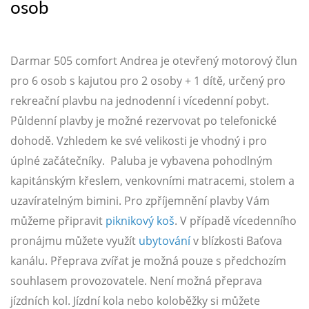
osob
Darmar 505 comfort Andrea je otevřený motorový člun
pro 6 osob s kajutou pro 2 osoby + 1 dítě, určený pro
rekreační plavbu na jednodenní i vícedenní pobyt.
Půldenní plavby je možné rezervovat po telefonické
dohodě. Vzhledem ke své velikosti je vhodný i pro
úplné začátečníky. Paluba je vybavena pohodlným
kapitánským křeslem, venkovními matracemi, stolem a
uzavíratelným bimini. Pro zpříjemnění plavby Vám
můžeme připravit
piknikový koš
. V případě vícedenního
pronájmu můžete využít
ubytování
v blízkosti Baťova
kanálu. Přeprava zvířat je možná pouze s předchozím
souhlasem provozovatele. Není možná přeprava
jízdních kol. Jízdní kola nebo koloběžky si můžete