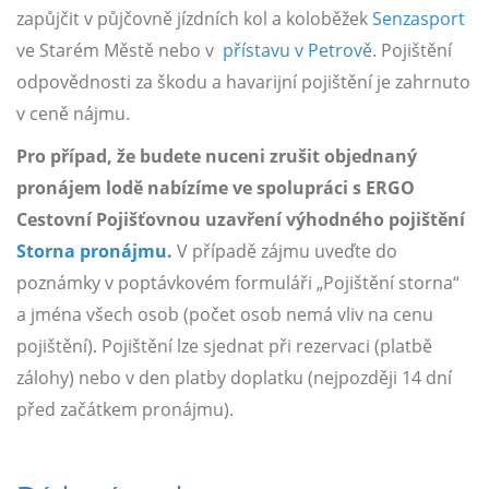
zapůjčit v půjčovně jízdních kol a koloběžek
Senzasport
ve Starém Městě nebo v
přístavu v Petrově
. Pojištění
odpovědnosti za škodu a havarijní pojištění je zahrnuto
v ceně nájmu.
Pro případ, že budete nuceni zrušit objednaný
pronájem lodě nabízíme ve spolupráci s ERGO
Cestovní Pojišťovnou uzavření výhodného pojištění
Storna pronájmu
.
V případě zájmu uveďte do
poznámky v poptávkovém formuláři „Pojištění storna“
a jména všech osob (počet osob nemá vliv na cenu
pojištění). Pojištění lze sjednat při rezervaci (platbě
zálohy) nebo v den platby doplatku (nejpozději 14 dní
před začátkem pronájmu).