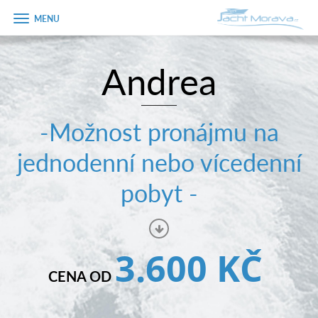
Zobrazit
menu
Andrea
Úvodní strana
Pronájem a ceník
-Možnost pronájmu na
Plán plavby
jednodenní nebo vícedenní
Tipy na výlet
pobyt -
Fotogalerie
Kontakt
3.600 KČ
PRODEJ LODÍ
CENA OD