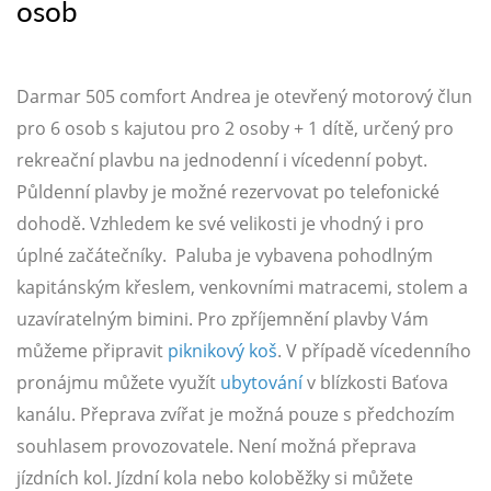
osob
Darmar 505 comfort Andrea je otevřený motorový člun
pro 6 osob s kajutou pro 2 osoby + 1 dítě, určený pro
rekreační plavbu na jednodenní i vícedenní pobyt.
Půldenní plavby je možné rezervovat po telefonické
dohodě. Vzhledem ke své velikosti je vhodný i pro
úplné začátečníky. Paluba je vybavena pohodlným
kapitánským křeslem, venkovními matracemi, stolem a
uzavíratelným bimini. Pro zpříjemnění plavby Vám
můžeme připravit
piknikový koš
. V případě vícedenního
pronájmu můžete využít
ubytování
v blízkosti Baťova
kanálu. Přeprava zvířat je možná pouze s předchozím
souhlasem provozovatele. Není možná přeprava
jízdních kol. Jízdní kola nebo koloběžky si můžete