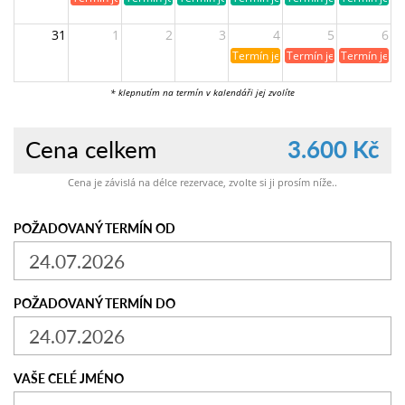
31
1
2
3
4
5
6
Termín je již rezervován
Termín je již obsazen
Termín je ji
* klepnutím na termín v kalendáři jej zvolíte
Cena celkem
3.600 Kč
Cena je závislá na délce rezervace, zvolte si ji prosím níže..
POŽADOVANÝ TERMÍN OD
POŽADOVANÝ TERMÍN DO
VAŠE CELÉ JMÉNO