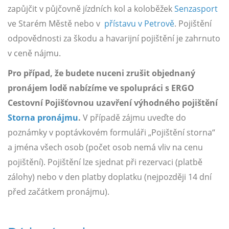
zapůjčit v půjčovně jízdních kol a koloběžek
Senzasport
ve Starém Městě nebo v
přístavu v Petrově
. Pojištění
odpovědnosti za škodu a havarijní pojištění je zahrnuto
v ceně nájmu.
Pro případ, že budete nuceni zrušit objednaný
pronájem lodě nabízíme ve spolupráci s ERGO
Cestovní Pojišťovnou uzavření výhodného pojištění
Storna pronájmu
.
V případě zájmu uveďte do
poznámky v poptávkovém formuláři „Pojištění storna“
a jména všech osob (počet osob nemá vliv na cenu
pojištění). Pojištění lze sjednat při rezervaci (platbě
zálohy) nebo v den platby doplatku (nejpozději 14 dní
před začátkem pronájmu).