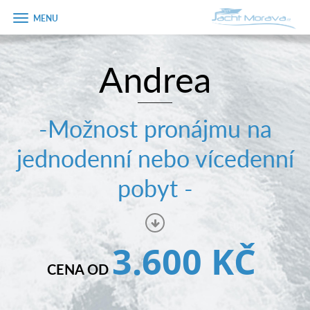
Zobrazit
menu
Andrea
Úvodní strana
Pronájem a ceník
-Možnost pronájmu na
Plán plavby
jednodenní nebo vícedenní
Tipy na výlet
pobyt -
Fotogalerie
Kontakt
3.600 KČ
PRODEJ LODÍ
CENA OD