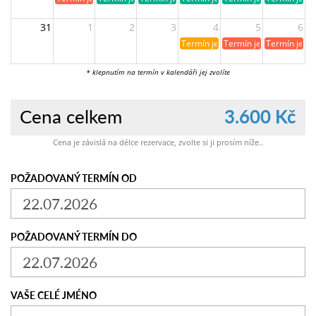
31
1
2
3
4
5
6
Termín je již rezervován
Termín je již obsazen
Termín je ji
* klepnutím na termín v kalendáři jej zvolíte
Cena celkem
3.600 Kč
Cena je závislá na délce rezervace, zvolte si ji prosím níže..
POŽADOVANÝ TERMÍN OD
POŽADOVANÝ TERMÍN DO
VAŠE CELÉ JMÉNO