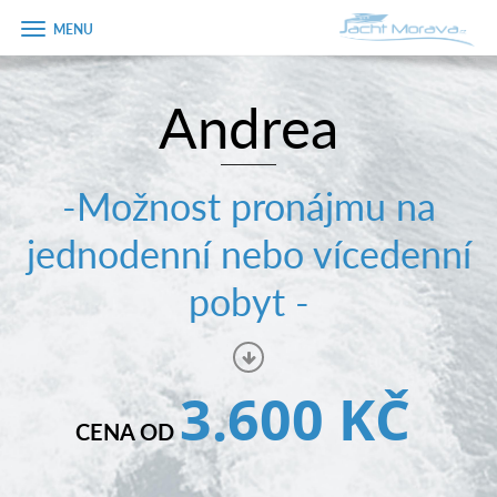
Zobrazit
menu
Andrea
Úvodní strana
Pronájem a ceník
-Možnost pronájmu na
Plán plavby
jednodenní nebo vícedenní
Tipy na výlet
pobyt -
Fotogalerie
Kontakt
3.600 KČ
PRODEJ LODÍ
CENA OD