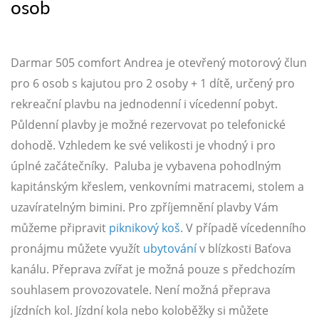
osob
Darmar 505 comfort Andrea je otevřený motorový člun
pro 6 osob s kajutou pro 2 osoby + 1 dítě, určený pro
rekreační plavbu na jednodenní i vícedenní pobyt.
Půldenní plavby je možné rezervovat po telefonické
dohodě. Vzhledem ke své velikosti je vhodný i pro
úplné začátečníky. Paluba je vybavena pohodlným
kapitánským křeslem, venkovními matracemi, stolem a
uzavíratelným bimini. Pro zpříjemnění plavby Vám
můžeme připravit
piknikový koš
. V případě vícedenního
pronájmu můžete využít
ubytování
v blízkosti Baťova
kanálu. Přeprava zvířat je možná pouze s předchozím
souhlasem provozovatele. Není možná přeprava
jízdních kol. Jízdní kola nebo koloběžky si můžete