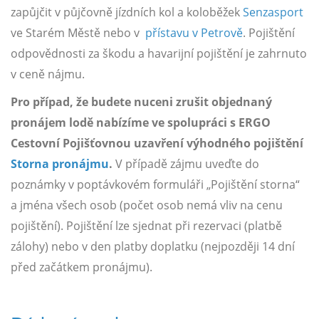
zapůjčit v půjčovně jízdních kol a koloběžek
Senzasport
ve Starém Městě nebo v
přístavu v Petrově
. Pojištění
odpovědnosti za škodu a havarijní pojištění je zahrnuto
v ceně nájmu.
Pro případ, že budete nuceni zrušit objednaný
pronájem lodě nabízíme ve spolupráci s ERGO
Cestovní Pojišťovnou uzavření výhodného pojištění
Storna pronájmu
.
V případě zájmu uveďte do
poznámky v poptávkovém formuláři „Pojištění storna“
a jména všech osob (počet osob nemá vliv na cenu
pojištění). Pojištění lze sjednat při rezervaci (platbě
zálohy) nebo v den platby doplatku (nejpozději 14 dní
před začátkem pronájmu).