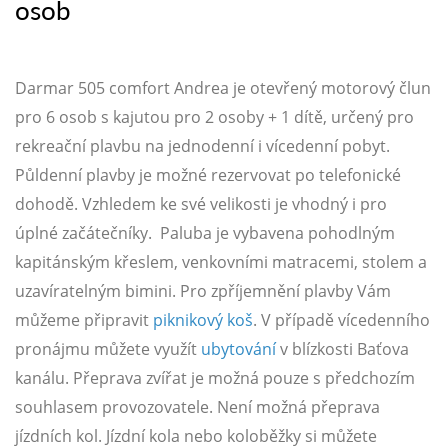
osob
Darmar 505 comfort Andrea je otevřený motorový člun
pro 6 osob s kajutou pro 2 osoby + 1 dítě, určený pro
rekreační plavbu na jednodenní i vícedenní pobyt.
Půldenní plavby je možné rezervovat po telefonické
dohodě. Vzhledem ke své velikosti je vhodný i pro
úplné začátečníky. Paluba je vybavena pohodlným
kapitánským křeslem, venkovními matracemi, stolem a
uzavíratelným bimini. Pro zpříjemnění plavby Vám
můžeme připravit
piknikový koš
. V případě vícedenního
pronájmu můžete využít
ubytování
v blízkosti Baťova
kanálu. Přeprava zvířat je možná pouze s předchozím
souhlasem provozovatele. Není možná přeprava
jízdních kol. Jízdní kola nebo koloběžky si můžete