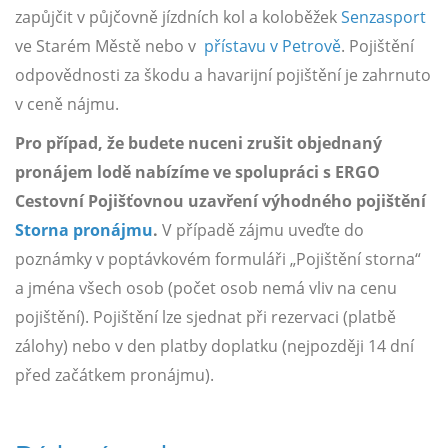
zapůjčit v půjčovně jízdních kol a koloběžek
Senzasport
ve Starém Městě nebo v
přístavu v Petrově
. Pojištění
odpovědnosti za škodu a havarijní pojištění je zahrnuto
v ceně nájmu.
Pro případ, že budete nuceni zrušit objednaný
pronájem lodě nabízíme ve spolupráci s ERGO
Cestovní Pojišťovnou uzavření výhodného pojištění
Storna pronájmu
.
V případě zájmu uveďte do
poznámky v poptávkovém formuláři „Pojištění storna“
a jména všech osob (počet osob nemá vliv na cenu
pojištění). Pojištění lze sjednat při rezervaci (platbě
zálohy) nebo v den platby doplatku (nejpozději 14 dní
před začátkem pronájmu).