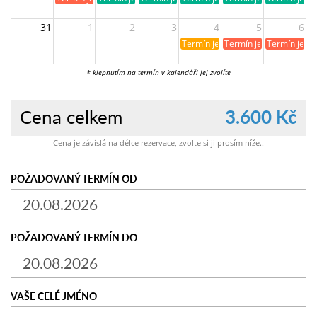
31
1
2
3
4
5
6
Termín je již rezervován
Termín je již obsazen
Termín je ji
* klepnutím na termín v kalendáři jej zvolíte
Cena celkem
3.600 Kč
Cena je závislá na délce rezervace, zvolte si ji prosím níže..
POŽADOVANÝ TERMÍN OD
POŽADOVANÝ TERMÍN DO
VAŠE CELÉ JMÉNO