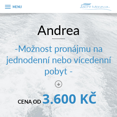
Zobrazit
menu
Andrea
Úvodní strana
Pronájem a ceník
-Možnost pronájmu na
Plán plavby
jednodenní nebo vícedenní
Tipy na výlet
pobyt -
Fotogalerie
Kontakt
3.600 KČ
PRODEJ LODÍ
CENA OD