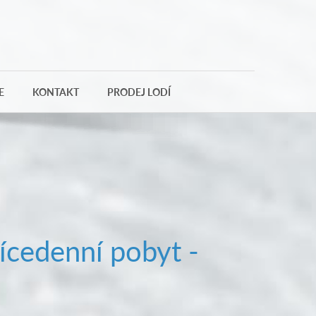
E
KONTAKT
PRODEJ LODÍ
ícedenní pobyt -