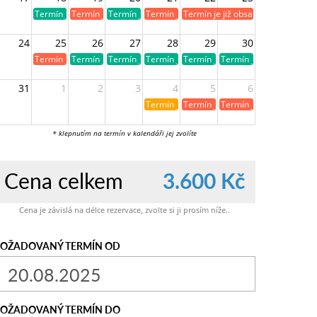
Termín je volný
Termín je již obsazen
Termín je volný
Termín je již obsazen
Termín je již obsazen
24
25
26
27
28
29
30
Termín je již obsazen
Termín je volný
Termín je volný
Termín je volný
Termín je volný
Termín je volný
31
1
2
3
4
5
6
Termín je již rezervován
Termín je již obsazen
Termín je již obsazen
* klepnutím na termín v kalendáři jej zvolíte
Cena celkem
3.600 Kč
Cena je závislá na délce rezervace, zvolte si ji prosím níže..
OŽADOVANÝ TERMÍN OD
OŽADOVANÝ TERMÍN DO