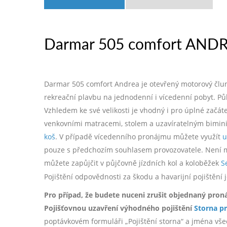
Darmar 505 comfort ANDR
Darmar 505 comfort Andrea je otevřený motorový člun 
rekreační plavbu na jednodenní i vícedenní pobyt. Pů
Vzhledem ke své velikosti je vhodný i pro úplné zač
venkovními matracemi, stolem a uzavíratelným bimin
koš
. V případě vícedenního pronájmu můžete využít
u
pouze s předchozím souhlasem provozovatele. Není mož
můžete zapůjčit v půjčovně jízdních kol a koloběžek
S
Pojištění odpovědnosti za škodu a havarijní pojištěn
Pro případ, že budete nuceni zrušit objednaný pron
Pojišťovnou uzavření výhodného pojištění
Storna p
poptávkovém formuláři „Pojištění storna“ a jména všec