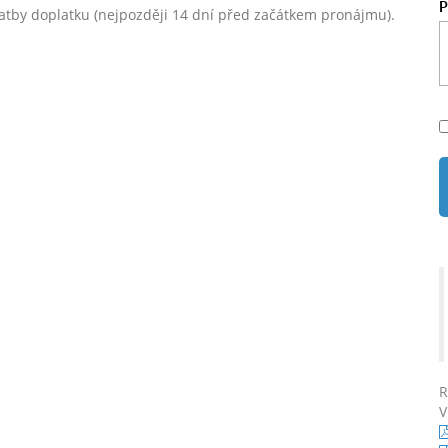
platby doplatku (nejpozději 14 dní před začátkem pronájmu).
R
V