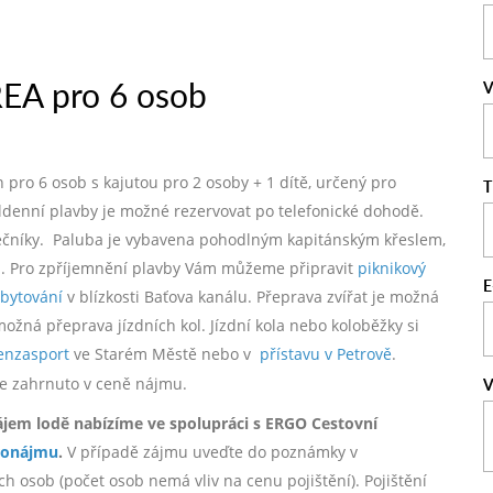
EA pro 6 osob
V
pro 6 osob s kajutou pro 2 osoby + 1 dítě, určený pro
T
ldenní plavby je možné rezervovat po telefonické dohodě.
átečníky. Paluba je vybavena pohodlným kapitánským křeslem,
i. Pro zpříjemnění plavby Vám můžeme připravit
piknikový
E
bytování
v blízkosti Baťova kanálu. Přeprava zvířat je možná
ná přeprava jízdních kol. Jízdní kola nebo koloběžky si
enzasport
ve Starém Městě nebo v
přístavu v Petrově
.
í je zahrnuto v ceně nájmu.
V
ájem lodě nabízíme ve spolupráci s ERGO Cestovní
ronájmu
.
V případě zájmu uveďte do poznámky v
h osob (počet osob nemá vliv na cenu pojištění). Pojištění