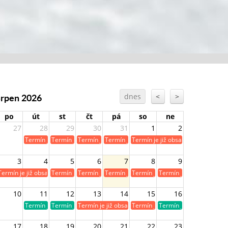
Srpen 2026
dnes
<
>
po
út
st
čt
pá
so
ne
27
28
29
30
31
1
2
Termín je již obsazen
Termín je již obsazen
Termín je již obsazen
Termín je již obsazen
Termín je již obsazen
3
4
5
6
7
8
9
Termín je již obsazen
Termín je již obsazen
Termín je již obsazen
Termín je již obsazen
Termín je již obsazen
Termín je již obsazen
10
11
12
13
14
15
16
Termín je volný
Termín je volný
Termín je již obsazen
Termín je již obsazen
Termín je volný
17
18
19
20
21
22
23