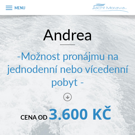
Zobrazit
menu
Andrea
Úvodní strana
Pronájem a ceník
-Možnost pronájmu na
Plán plavby
jednodenní nebo vícedenní
Tipy na výlet
pobyt -
Fotogalerie
Kontakt
3.600 KČ
PRODEJ LODÍ
CENA OD