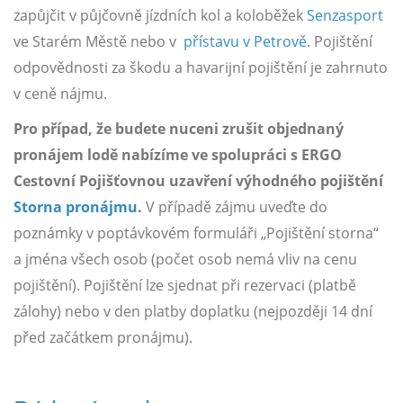
zapůjčit v půjčovně jízdních kol a koloběžek
Senzasport
ve Starém Městě nebo v
přístavu v Petrově
. Pojištění
odpovědnosti za škodu a havarijní pojištění je zahrnuto
v ceně nájmu.
Pro případ, že budete nuceni zrušit objednaný
pronájem lodě nabízíme ve spolupráci s ERGO
Cestovní Pojišťovnou uzavření výhodného pojištění
Storna pronájmu
.
V případě zájmu uveďte do
poznámky v poptávkovém formuláři „Pojištění storna“
a jména všech osob (počet osob nemá vliv na cenu
pojištění). Pojištění lze sjednat při rezervaci (platbě
zálohy) nebo v den platby doplatku (nejpozději 14 dní
před začátkem pronájmu).