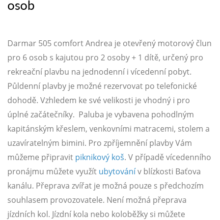
osob
Darmar 505 comfort Andrea je otevřený motorový člun
pro 6 osob s kajutou pro 2 osoby + 1 dítě, určený pro
rekreační plavbu na jednodenní i vícedenní pobyt.
Půldenní plavby je možné rezervovat po telefonické
dohodě. Vzhledem ke své velikosti je vhodný i pro
úplné začátečníky. Paluba je vybavena pohodlným
kapitánským křeslem, venkovními matracemi, stolem a
uzavíratelným bimini. Pro zpříjemnění plavby Vám
můžeme připravit
piknikový koš
. V případě vícedenního
pronájmu můžete využít
ubytování
v blízkosti Baťova
kanálu. Přeprava zvířat je možná pouze s předchozím
souhlasem provozovatele. Není možná přeprava
jízdních kol. Jízdní kola nebo koloběžky si můžete