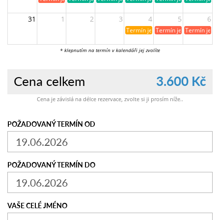
31
1
2
3
4
5
6
Termín je již rezervován
Termín je již obsazen
Termín je ji
* klepnutím na termín v kalendáři jej zvolíte
Cena celkem
3.600 Kč
Cena je závislá na délce rezervace, zvolte si ji prosím níže..
POŽADOVANÝ TERMÍN OD
POŽADOVANÝ TERMÍN DO
VAŠE CELÉ JMÉNO