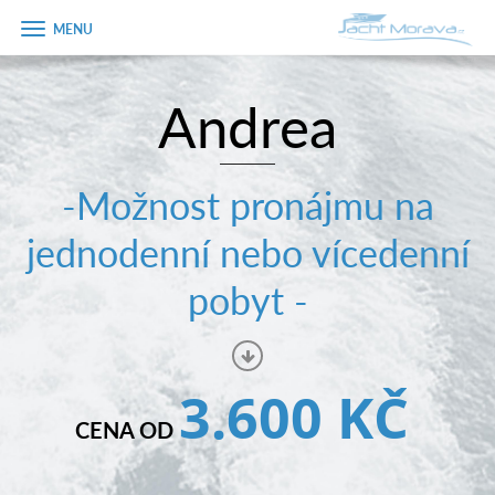
Zobrazit
menu
Andrea
Úvodní strana
Pronájem a ceník
-Možnost pronájmu na
Plán plavby
jednodenní nebo vícedenní
Tipy na výlet
pobyt -
Fotogalerie
Kontakt
3.600 KČ
PRODEJ LODÍ
CENA OD