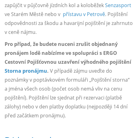
zapůjčit v půjčovně jízdních kol a koloběžek
Senzasport
ve Starém Městě nebo v
přístavu v Petrově
. Pojištění
odpovědnosti za škodu a havarijní pojištění je zahrnuto
v ceně nájmu.
Pro případ, že budete nuceni zrušit objednaný
pronájem lodě nabízíme ve spolupráci s ERGO
Cestovní Pojišťovnou uzavření výhodného pojištění
Storna pronájmu
.
V případě zájmu uveďte do
poznámky v poptávkovém formuláři „Pojištění storna“
a jména všech osob (počet osob nemá vliv na cenu
pojištění). Pojištění lze sjednat při rezervaci (platbě
zálohy) nebo v den platby doplatku (nejpozději 14 dní
před začátkem pronájmu).