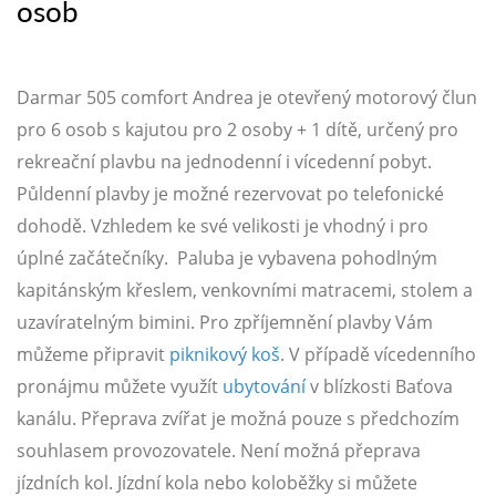
osob
Darmar 505 comfort Andrea je otevřený motorový člun
pro 6 osob s kajutou pro 2 osoby + 1 dítě, určený pro
rekreační plavbu na jednodenní i vícedenní pobyt.
Půldenní plavby je možné rezervovat po telefonické
dohodě. Vzhledem ke své velikosti je vhodný i pro
úplné začátečníky. Paluba je vybavena pohodlným
kapitánským křeslem, venkovními matracemi, stolem a
uzavíratelným bimini. Pro zpříjemnění plavby Vám
můžeme připravit
piknikový koš
. V případě vícedenního
pronájmu můžete využít
ubytování
v blízkosti Baťova
kanálu. Přeprava zvířat je možná pouze s předchozím
souhlasem provozovatele. Není možná přeprava
jízdních kol. Jízdní kola nebo koloběžky si můžete