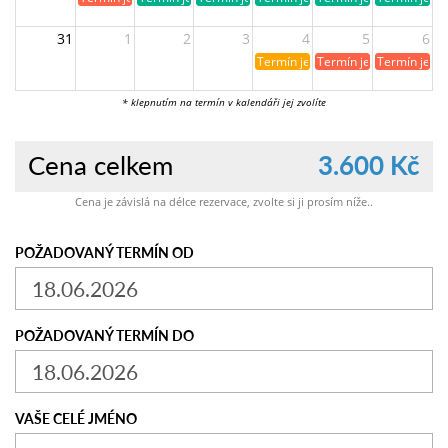
31
1
2
3
4
5
6
Termín je již rezervován
Termín je již obsazen
Termín je ji
* klepnutím na termín v kalendáři jej zvolíte
Cena celkem
3.600 Kč
Cena je závislá na délce rezervace, zvolte si ji prosím níže..
POŽADOVANÝ TERMÍN OD
POŽADOVANÝ TERMÍN DO
VAŠE CELÉ JMÉNO