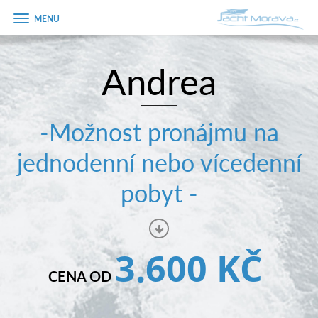
Zobrazit
menu
Andrea
Úvodní strana
Pronájem a ceník
-Možnost pronájmu na
Plán plavby
jednodenní nebo vícedenní
Tipy na výlet
pobyt -
Fotogalerie
Kontakt
3.600 KČ
PRODEJ LODÍ
CENA OD