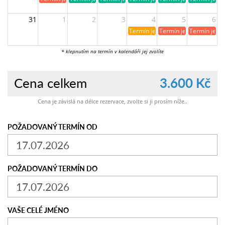
31
1
2
3
4
5
6
Termín je již rezervován
Termín je již obsazen
Termín je ji
* klepnutím na termín v kalendáři jej zvolíte
Cena celkem
3.600 Kč
Cena je závislá na délce rezervace, zvolte si ji prosím níže..
POŽADOVANÝ TERMÍN OD
POŽADOVANÝ TERMÍN DO
VAŠE CELÉ JMÉNO