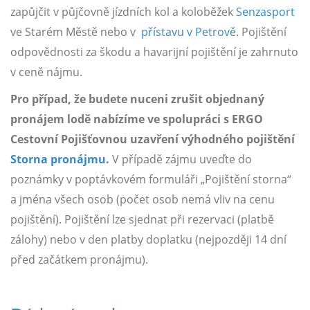
zapůjčit v půjčovně jízdních kol a koloběžek
Senzasport
ve Starém Městě nebo v
přístavu v Petrově
. Pojištění
odpovědnosti za škodu a havarijní pojištění je zahrnuto
v ceně nájmu.
Pro případ, že budete nuceni zrušit objednaný
pronájem lodě nabízíme ve spolupráci s ERGO
Cestovní Pojišťovnou uzavření výhodného pojištění
Storna pronájmu
.
V případě zájmu uveďte do
poznámky v poptávkovém formuláři „Pojištění storna“
a jména všech osob (počet osob nemá vliv na cenu
pojištění). Pojištění lze sjednat při rezervaci (platbě
zálohy) nebo v den platby doplatku (nejpozději 14 dní
před začátkem pronájmu).