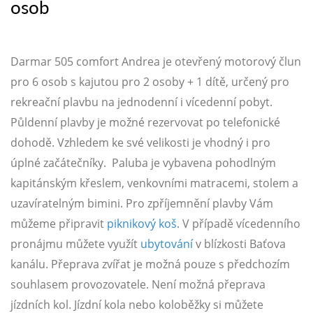
osob
Darmar 505 comfort Andrea je otevřený motorový člun
pro 6 osob s kajutou pro 2 osoby + 1 dítě, určený pro
rekreační plavbu na jednodenní i vícedenní pobyt.
Půldenní plavby je možné rezervovat po telefonické
dohodě. Vzhledem ke své velikosti je vhodný i pro
úplné začátečníky. Paluba je vybavena pohodlným
kapitánským křeslem, venkovními matracemi, stolem a
uzavíratelným bimini. Pro zpříjemnění plavby Vám
můžeme připravit
piknikový koš
. V případě vícedenního
pronájmu můžete využít
ubytování
v blízkosti Baťova
kanálu. Přeprava zvířat je možná pouze s předchozím
souhlasem provozovatele. Není možná přeprava
jízdních kol. Jízdní kola nebo koloběžky si můžete