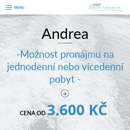
Zobrazit
menu
Andrea
Úvodní strana
Pronájem a ceník
-Možnost pronájmu na
Plán plavby
jednodenní nebo vícedenní
Tipy na výlet
pobyt -
Fotogalerie
Kontakt
3.600 KČ
PRODEJ LODÍ
CENA OD