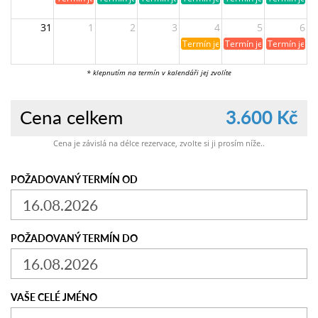
31
1
2
3
4
5
6
Termín je již rezervován
Termín je již obsazen
Termín je ji
* klepnutím na termín v kalendáři jej zvolíte
Cena celkem
3.600 Kč
Cena je závislá na délce rezervace, zvolte si ji prosím níže..
POŽADOVANÝ TERMÍN OD
POŽADOVANÝ TERMÍN DO
VAŠE CELÉ JMÉNO