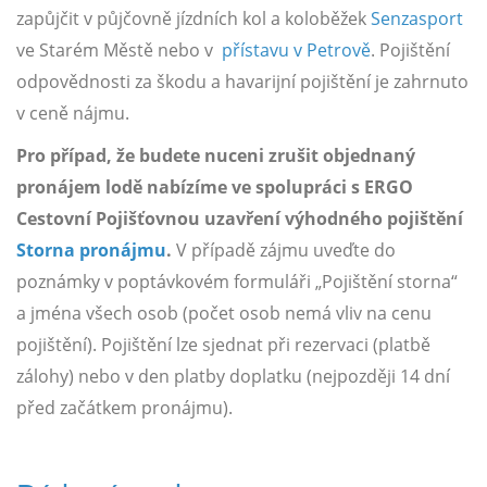
zapůjčit v půjčovně jízdních kol a koloběžek
Senzasport
ve Starém Městě nebo v
přístavu v Petrově
. Pojištění
odpovědnosti za škodu a havarijní pojištění je zahrnuto
v ceně nájmu.
Pro případ, že budete nuceni zrušit objednaný
pronájem lodě nabízíme ve spolupráci s ERGO
Cestovní Pojišťovnou uzavření výhodného pojištění
Storna pronájmu
.
V případě zájmu uveďte do
poznámky v poptávkovém formuláři „Pojištění storna“
a jména všech osob (počet osob nemá vliv na cenu
pojištění). Pojištění lze sjednat při rezervaci (platbě
zálohy) nebo v den platby doplatku (nejpozději 14 dní
před začátkem pronájmu).