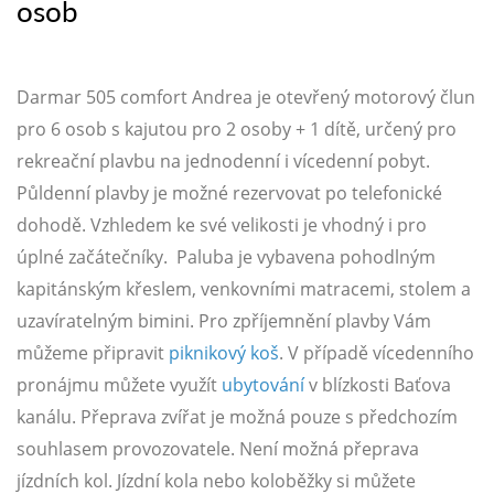
osob
Darmar 505 comfort Andrea je otevřený motorový člun
pro 6 osob s kajutou pro 2 osoby + 1 dítě, určený pro
rekreační plavbu na jednodenní i vícedenní pobyt.
Půldenní plavby je možné rezervovat po telefonické
dohodě. Vzhledem ke své velikosti je vhodný i pro
úplné začátečníky. Paluba je vybavena pohodlným
kapitánským křeslem, venkovními matracemi, stolem a
uzavíratelným bimini. Pro zpříjemnění plavby Vám
můžeme připravit
piknikový koš
. V případě vícedenního
pronájmu můžete využít
ubytování
v blízkosti Baťova
kanálu. Přeprava zvířat je možná pouze s předchozím
souhlasem provozovatele. Není možná přeprava
jízdních kol. Jízdní kola nebo koloběžky si můžete