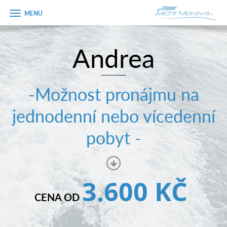
Zobrazit
menu
Andrea
Úvodní strana
Pronájem a ceník
-Možnost pronájmu na
Plán plavby
jednodenní nebo vícedenní
Tipy na výlet
pobyt -
Fotogalerie
Kontakt
3.600 KČ
PRODEJ LODÍ
CENA OD