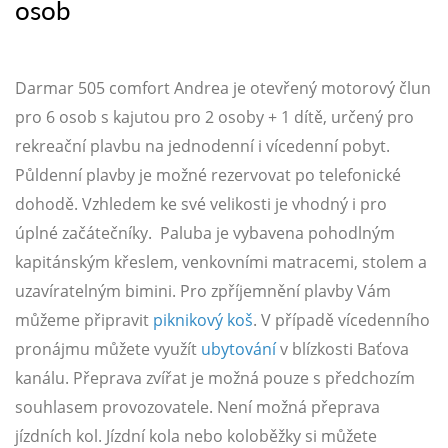
osob
Darmar 505 comfort Andrea je otevřený motorový člun
pro 6 osob s kajutou pro 2 osoby + 1 dítě, určený pro
rekreační plavbu na jednodenní i vícedenní pobyt.
Půldenní plavby je možné rezervovat po telefonické
dohodě. Vzhledem ke své velikosti je vhodný i pro
úplné začátečníky. Paluba je vybavena pohodlným
kapitánským křeslem, venkovními matracemi, stolem a
uzavíratelným bimini. Pro zpříjemnění plavby Vám
můžeme připravit
piknikový koš
. V případě vícedenního
pronájmu můžete využít
ubytování
v blízkosti Baťova
kanálu. Přeprava zvířat je možná pouze s předchozím
souhlasem provozovatele. Není možná přeprava
jízdních kol. Jízdní kola nebo koloběžky si můžete