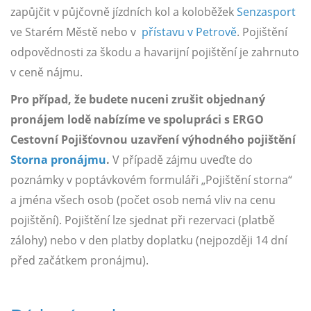
zapůjčit v půjčovně jízdních kol a koloběžek
Senzasport
ve Starém Městě nebo v
přístavu v Petrově
. Pojištění
odpovědnosti za škodu a havarijní pojištění je zahrnuto
v ceně nájmu.
Pro případ, že budete nuceni zrušit objednaný
pronájem lodě nabízíme ve spolupráci s ERGO
Cestovní Pojišťovnou uzavření výhodného pojištění
Storna pronájmu
.
V případě zájmu uveďte do
poznámky v poptávkovém formuláři „Pojištění storna“
a jména všech osob (počet osob nemá vliv na cenu
pojištění). Pojištění lze sjednat při rezervaci (platbě
zálohy) nebo v den platby doplatku (nejpozději 14 dní
před začátkem pronájmu).