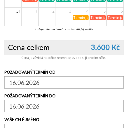
31
1
2
3
4
5
6
Termín je již rezervován
Termín je již obsazen
Termín je ji
* klepnutím na termín v kalendáři jej zvolíte
Cena celkem
3.600 Kč
Cena je závislá na délce rezervace, zvolte si ji prosím níže..
POŽADOVANÝ TERMÍN OD
POŽADOVANÝ TERMÍN DO
VAŠE CELÉ JMÉNO