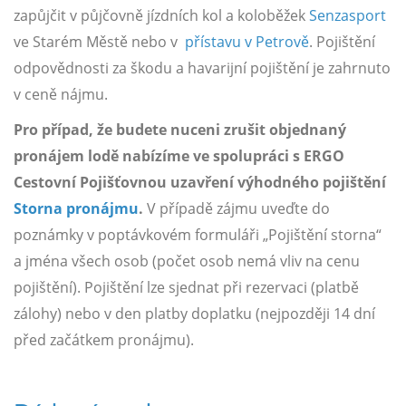
zapůjčit v půjčovně jízdních kol a koloběžek
Senzasport
ve Starém Městě nebo v
přístavu v Petrově
. Pojištění
odpovědnosti za škodu a havarijní pojištění je zahrnuto
v ceně nájmu.
Pro případ, že budete nuceni zrušit objednaný
pronájem lodě nabízíme ve spolupráci s ERGO
Cestovní Pojišťovnou uzavření výhodného pojištění
Storna pronájmu
.
V případě zájmu uveďte do
poznámky v poptávkovém formuláři „Pojištění storna“
a jména všech osob (počet osob nemá vliv na cenu
pojištění). Pojištění lze sjednat při rezervaci (platbě
zálohy) nebo v den platby doplatku (nejpozději 14 dní
před začátkem pronájmu).