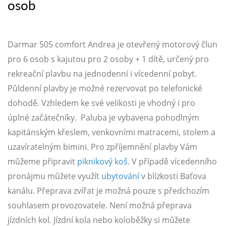
osob
Darmar 505 comfort Andrea je otevřený motorový člun
pro 6 osob s kajutou pro 2 osoby + 1 dítě, určený pro
rekreační plavbu na jednodenní i vícedenní pobyt.
Půldenní plavby je možné rezervovat po telefonické
dohodě. Vzhledem ke své velikosti je vhodný i pro
úplné začátečníky. Paluba je vybavena pohodlným
kapitánským křeslem, venkovními matracemi, stolem a
uzavíratelným bimini. Pro zpříjemnění plavby Vám
můžeme připravit
piknikový koš
. V případě vícedenního
pronájmu můžete využít
ubytování
v blízkosti Baťova
kanálu. Přeprava zvířat je možná pouze s předchozím
souhlasem provozovatele. Není možná přeprava
jízdních kol. Jízdní kola nebo koloběžky si můžete