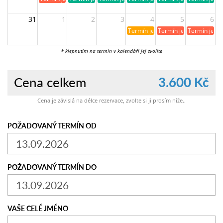
31
1
2
3
4
5
6
Termín je již rezervován
Termín je již obsazen
Termín je ji
* klepnutím na termín v kalendáři jej zvolíte
Cena celkem
3.600 Kč
Cena je závislá na délce rezervace, zvolte si ji prosím níže..
POŽADOVANÝ TERMÍN OD
POŽADOVANÝ TERMÍN DO
VAŠE CELÉ JMÉNO