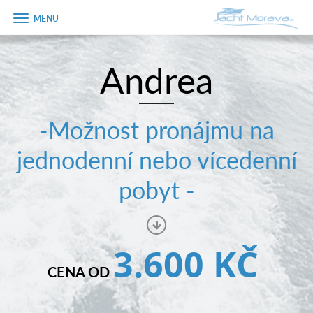
Zobrazit
menu
Andrea
Úvodní strana
Pronájem a ceník
-Možnost pronájmu na
Plán plavby
jednodenní nebo vícedenní
Tipy na výlet
pobyt -
Fotogalerie
Kontakt
3.600 KČ
PRODEJ LODÍ
CENA OD