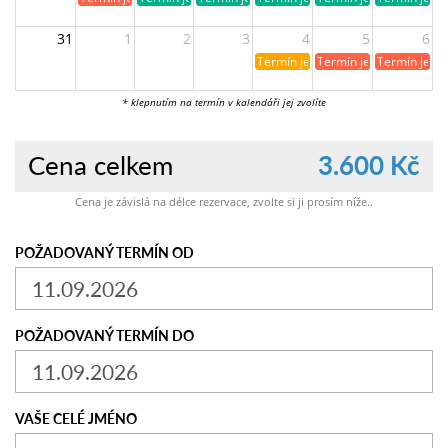
31
1
2
3
4
5
6
Termín je již rezervován
Termín je již obsazen
Termín je ji
* klepnutím na termín v kalendáři jej zvolíte
Cena celkem
3.600 Kč
Cena je závislá na délce rezervace, zvolte si ji prosím níže..
POŽADOVANÝ TERMÍN OD
POŽADOVANÝ TERMÍN DO
VAŠE CELÉ JMÉNO