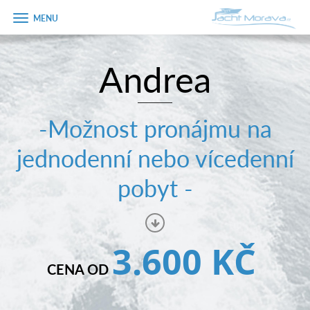
Zobrazit
menu
Andrea
Úvodní strana
Pronájem a ceník
-Možnost pronájmu na
Plán plavby
jednodenní nebo vícedenní
Tipy na výlet
pobyt -
Fotogalerie
Kontakt
3.600 KČ
PRODEJ LODÍ
CENA OD