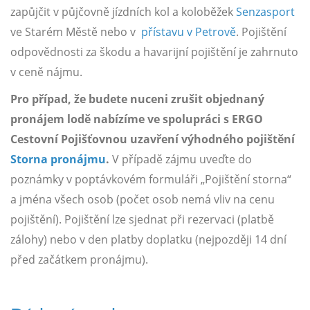
zapůjčit v půjčovně jízdních kol a koloběžek
Senzasport
ve Starém Městě nebo v
přístavu v Petrově
. Pojištění
odpovědnosti za škodu a havarijní pojištění je zahrnuto
v ceně nájmu.
Pro případ, že budete nuceni zrušit objednaný
pronájem lodě nabízíme ve spolupráci s ERGO
Cestovní Pojišťovnou uzavření výhodného pojištění
Storna pronájmu
.
V případě zájmu uveďte do
poznámky v poptávkovém formuláři „Pojištění storna“
a jména všech osob (počet osob nemá vliv na cenu
pojištění). Pojištění lze sjednat při rezervaci (platbě
zálohy) nebo v den platby doplatku (nejpozději 14 dní
před začátkem pronájmu).