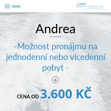
Zobrazit
menu
Andrea
Úvodní strana
Pronájem a ceník
-Možnost pronájmu na
Plán plavby
jednodenní nebo vícedenní
Tipy na výlet
pobyt -
Fotogalerie
Kontakt
3.600 KČ
PRODEJ LODÍ
CENA OD