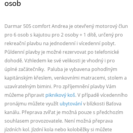
osob
Darmar 505 comfort Andrea je otevřený motorový člun
pro 6 osob s kajutou pro 2 osoby + 1 dítě, určený pro
rekreační plavbu na jednodenní i vícedenní pobyt.
Půldenní plavby je možné rezervovat po telefonické
dohodě. Vzhledem ke své velikosti je vhodný i pro
úplné začátečníky. Paluba je vybavena pohodlným
kapitánským křeslem, venkovními matracemi, stolem a
uzavíratelným bimini. Pro zpříjemnění plavby Vám
můžeme připravit
piknikový koš
. V případě vícedenního
pronájmu můžete využít
ubytování
v blízkosti Baťova
kanálu. Přeprava zvířat je možná pouze s předchozím
souhlasem provozovatele. Není možná přeprava
jízdních kol. Jízdní kola nebo koloběžky si můžete