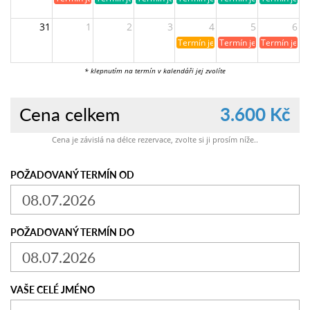
31
1
2
3
4
5
6
Termín je již rezervován
Termín je již obsazen
Termín je ji
* klepnutím na termín v kalendáři jej zvolíte
Cena celkem
3.600 Kč
Cena je závislá na délce rezervace, zvolte si ji prosím níže..
POŽADOVANÝ TERMÍN OD
POŽADOVANÝ TERMÍN DO
VAŠE CELÉ JMÉNO