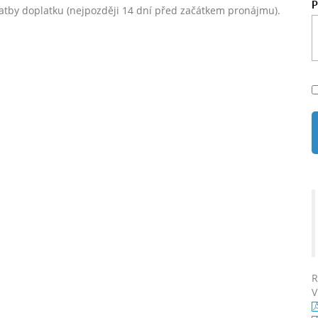
platby doplatku (nejpozději 14 dní před začátkem pronájmu).
R
V