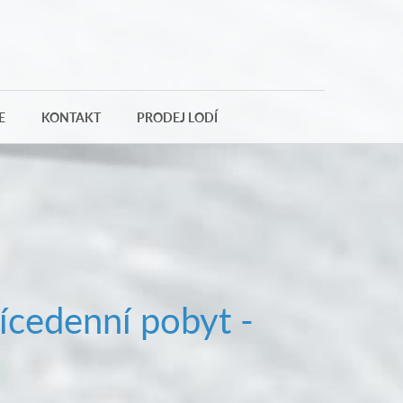
E
KONTAKT
PRODEJ LODÍ
ícedenní pobyt -