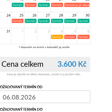
Termín je volný
Termín je již obsazen
Termín je volný
Termín je již obsazen
Termín je již obsazen
24
25
26
27
28
29
30
Termín je již obsazen
Termín je volný
Termín je volný
Termín je volný
Termín je volný
Termín je volný
31
1
2
3
4
5
6
Termín je již rezervován
Termín je již obsazen
Termín je již obsazen
* klepnutím na termín v kalendáři jej zvolíte
Cena celkem
3.600 Kč
Cena je závislá na délce rezervace, zvolte si ji prosím níže..
OŽADOVANÝ TERMÍN OD
OŽADOVANÝ TERMÍN DO