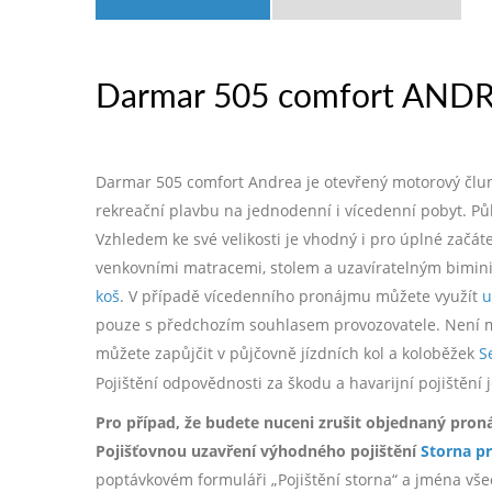
Darmar 505 comfort ANDR
Darmar 505 comfort Andrea je otevřený motorový člun 
rekreační plavbu na jednodenní i vícedenní pobyt. Pů
Vzhledem ke své velikosti je vhodný i pro úplné zač
venkovními matracemi, stolem a uzavíratelným bimin
koš
. V případě vícedenního pronájmu můžete využít
u
pouze s předchozím souhlasem provozovatele. Není mož
můžete zapůjčit v půjčovně jízdních kol a koloběžek
S
Pojištění odpovědnosti za škodu a havarijní pojištěn
Pro případ, že budete nuceni zrušit objednaný pron
Pojišťovnou uzavření výhodného pojištění
Storna p
poptávkovém formuláři „Pojištění storna“ a jména všec