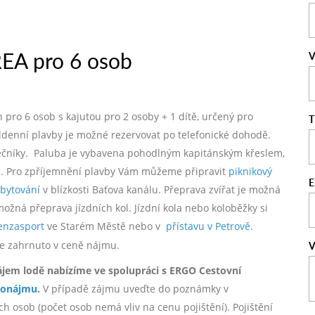
EA pro 6 osob
V
pro 6 osob s kajutou pro 2 osoby + 1 dítě, určený pro
T
ldenní plavby je možné rezervovat po telefonické dohodě.
átečníky. Paluba je vybavena pohodlným kapitánským křeslem,
i. Pro zpříjemnění plavby Vám můžeme připravit
piknikový
E
bytování
v blízkosti Baťova kanálu. Přeprava zvířat je možná
ná přeprava jízdních kol. Jízdní kola nebo koloběžky si
enzasport
ve Starém Městě nebo v
přístavu v Petrově
.
í je zahrnuto v ceně nájmu.
V
ájem lodě nabízíme ve spolupráci s ERGO Cestovní
ronájmu
.
V případě zájmu uveďte do poznámky v
h osob (počet osob nemá vliv na cenu pojištění). Pojištění