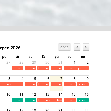
Srpen 2026
dnes
<
>
po
út
st
čt
pá
so
ne
27
28
29
30
31
1
2
Termín je již obsazen
Termín je již obsazen
Termín je již obsazen
Termín je již obsazen
Termín je již obsazen
3
4
5
6
7
8
9
Termín je již obsazen
Termín je již obsazen
Termín je již obsazen
Termín je již obsazen
Termín je již obsazen
Termín je již obsazen
10
11
12
13
14
15
16
Termín je volný
Termín je volný
Termín je již obsazen
Termín je již obsazen
Termín je volný
17
18
19
20
21
22
23