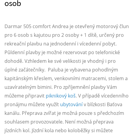
osob
Darmar 505 comfort Andrea je otevřený motorový člun
pro 6 osob s kajutou pro 2 osoby + 1 dítě, určený pro
rekreační plavbu na jednodenní i vícedenní pobyt.
Půldenní plavby je možné rezervovat po telefonické
dohodě. Vzhledem ke své velikosti je vhodný i pro
úplné začátečníky. Paluba je vybavena pohodlným
kapitánským křeslem, venkovními matracemi, stolem a
uzavíratelným bimini. Pro zpříjemnění plavby Vám
můžeme připravit
piknikový koš
. V případě vícedenního
pronájmu můžete využít
ubytování
v blízkosti Baťova
kanálu. Přeprava zvířat je možná pouze s předchozím
souhlasem provozovatele. Není možná přeprava
jízdních kol. Jízdní kola nebo koloběžky si můžete