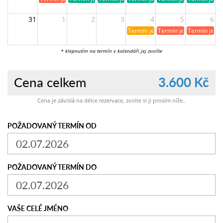
31
1
2
3
4
5
6
Termín je již rezervován
Termín je již obsazen
Termín je ji
* klepnutím na termín v kalendáři jej zvolíte
Cena celkem
3.600 Kč
Cena je závislá na délce rezervace, zvolte si ji prosím níže..
POŽADOVANÝ TERMÍN OD
POŽADOVANÝ TERMÍN DO
VAŠE CELÉ JMÉNO