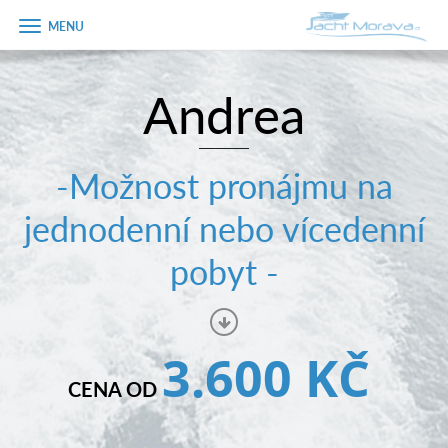
Zobrazit
menu
Andrea
Úvodní strana
Pronájem a ceník
-Možnost pronájmu na
Plán plavby
jednodenní nebo vícedenní
Tipy na výlet
pobyt -
Fotogalerie
Kontakt
3.600 KČ
PRODEJ LODÍ
CENA OD