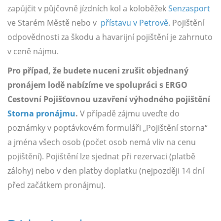
zapůjčit v půjčovně jízdních kol a koloběžek
Senzasport
ve Starém Městě nebo v
přístavu v Petrově
. Pojištění
odpovědnosti za škodu a havarijní pojištění je zahrnuto
v ceně nájmu.
Pro případ, že budete nuceni zrušit objednaný
pronájem lodě nabízíme ve spolupráci s ERGO
Cestovní Pojišťovnou uzavření výhodného pojištění
Storna pronájmu
.
V případě zájmu uveďte do
poznámky v poptávkovém formuláři „Pojištění storna“
a jména všech osob (počet osob nemá vliv na cenu
pojištění). Pojištění lze sjednat při rezervaci (platbě
zálohy) nebo v den platby doplatku (nejpozději 14 dní
před začátkem pronájmu).