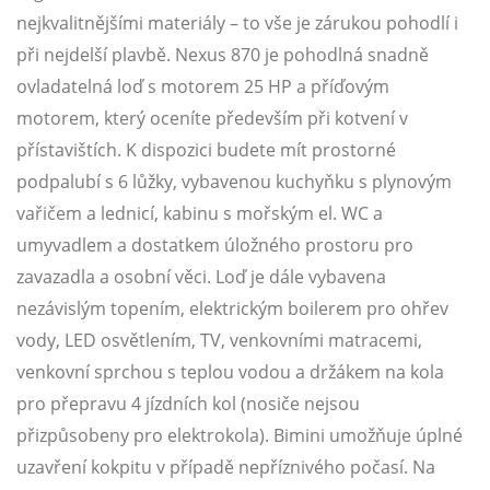
nejkvalitnějšími materiály – to vše je zárukou pohodlí i
při nejdelší plavbě. Nexus 870 je pohodlná snadně
ovladatelná loď s motorem 25 HP a příďovým
motorem, který oceníte především při kotvení v
přístavištích. K dispozici budete mít prostorné
podpalubí s 6 lůžky, vybavenou kuchyňku s plynovým
vařičem a lednicí, kabinu s mořským el. WC a
umyvadlem a dostatkem úložného prostoru pro
zavazadla a osobní věci. Loď je dále vybavena
nezávislým topením, elektrickým boilerem pro ohřev
vody, LED osvětlením, TV, venkovními matracemi,
venkovní sprchou s teplou vodou a držákem na kola
pro přepravu 4 jízdních kol (nosiče nejsou
přizpůsobeny pro elektrokola). Bimini umožňuje úplné
uzavření kokpitu v případě nepříznivého počasí. Na