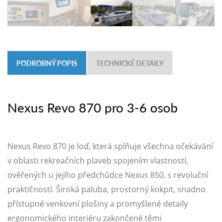
PODROBNÝ POPIS
TECHNICKÉ DETAILY
Nexus Revo 870 pro 3-6 osob
Nexus Revo 870 je loď, která splňuje všechna očekávání
v oblasti rekreačních plaveb spojením vlastností,
ověřených u jejího předchůdce Nexus 850, s revoluční
praktičností. Široká paluba, prostorný kokpit, snadno
přístupné venkovní plošiny a promyšlené detaily
ergonomického interiéru zakončené těmi