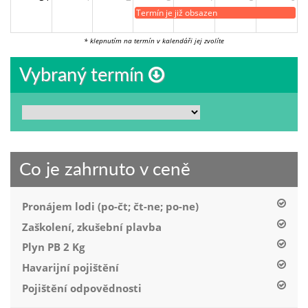
Termín je již obsazen
* klepnutím na termín v kalendáři jej zvolíte
Vybraný termín
Co je zahrnuto v ceně
Pronájem lodi (po-čt; čt-ne; po-ne)
Zaškolení, zkušební plavba
Plyn PB 2 Kg
Havarijní pojištění
Pojištění odpovědnosti