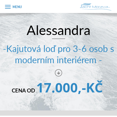
Zobrazit
menu
Alessandra
Úvodní strana
Pronájem a ceník
-Kajutová loď pro 3-6 osob s
Plán plavby
moderním interiérem -
Tipy na výlet
Fotogalerie
17.000,-KČ
Kontakt
CENA OD
PRODEJ LODÍ