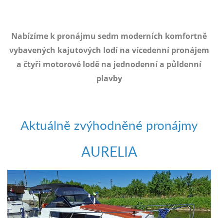
e-
mailem.
objednat
Nabízíme k pronájmu sedm moderních komfortně
poukaz
vybavených kajutových lodí na vícedenní pronájem
a čtyři motorové lodě na jednodenní a půldenní
plavby
Aktuálně zvýhodněné pronájmy
AURELIA