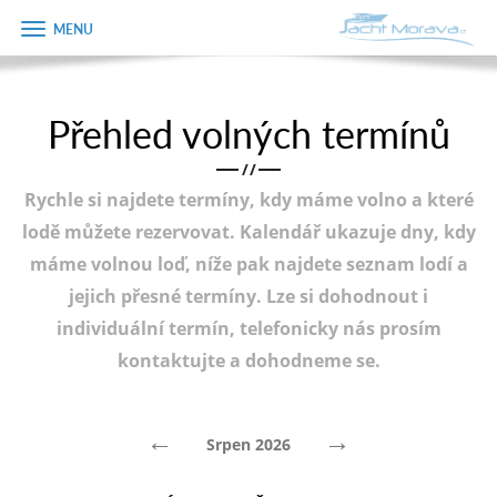
Zobrazit
Objednávka
menu
dárkového
poukazu
Přehled volných termínů
Úvodní strana
Jméno
/
/
Pronájem a ceník
Rychle si najdete termíny, kdy máme volno a které
Plán plavby
Telefon
lodě můžete rezervovat. Kalendář ukazuje dny, kdy
máme volnou loď, níže pak najdete seznam lodí a
Tipy na výlet
jejich přesné termíny. Lze si dohodnout i
E-mail
Fotogalerie
individuální termín, telefonicky nás prosím
kontaktujte a dohodneme se.
Kontakt
Varianta
PRODEJ LODÍ
←
→
Srpen 2026
Poznámka