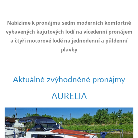
e-
mailem.
objednat
Nabízíme k pronájmu sedm moderních komfortně
poukaz
vybavených kajutových lodí na vícedenní pronájem
a čtyři motorové lodě na jednodenní a půldenní
plavby
Aktuálně zvýhodněné pronájmy
AURELIA