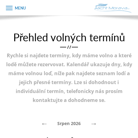
Zobrazit
Objednávka
menu
dárkového
poukazu
Přehled volných termínů
Úvodní strana
Jméno
/
/
Pronájem a ceník
Rychle si najdete termíny, kdy máme volno a které
Plán plavby
Telefon
lodě můžete rezervovat. Kalendář ukazuje dny, kdy
máme volnou loď, níže pak najdete seznam lodí a
Tipy na výlet
jejich přesné termíny. Lze si dohodnout i
E-mail
Fotogalerie
individuální termín, telefonicky nás prosím
kontaktujte a dohodneme se.
Kontakt
Varianta
PRODEJ LODÍ
←
→
Srpen 2026
Poznámka