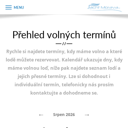
Zobrazit
Objednávka
menu
dárkového
poukazu
Přehled volných termínů
Úvodní strana
Jméno
/
/
Pronájem a ceník
Rychle si najdete termíny, kdy máme volno a které
Plán plavby
Telefon
lodě můžete rezervovat. Kalendář ukazuje dny, kdy
máme volnou loď, níže pak najdete seznam lodí a
Tipy na výlet
jejich přesné termíny. Lze si dohodnout i
E-mail
Fotogalerie
individuální termín, telefonicky nás prosím
kontaktujte a dohodneme se.
Kontakt
Varianta
PRODEJ LODÍ
←
→
Srpen 2026
Poznámka