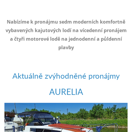
e-
mailem.
objednat
Nabízíme k pronájmu sedm moderních komfortně
poukaz
vybavených kajutových lodí na vícedenní pronájem
a čtyři motorové lodě na jednodenní a půldenní
plavby
Aktuálně zvýhodněné pronájmy
AURELIA