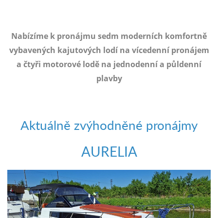
e-
mailem.
objednat
Nabízíme k pronájmu sedm moderních komfortně
poukaz
vybavených kajutových lodí na vícedenní pronájem
a čtyři motorové lodě na jednodenní a půldenní
plavby
Aktuálně zvýhodněné pronájmy
AURELIA