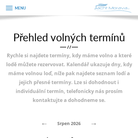
Zobrazit
Objednávka
menu
dárkového
poukazu
Přehled volných termínů
Úvodní strana
Jméno
/
/
Pronájem a ceník
Rychle si najdete termíny, kdy máme volno a které
Plán plavby
Telefon
lodě můžete rezervovat. Kalendář ukazuje dny, kdy
máme volnou loď, níže pak najdete seznam lodí a
Tipy na výlet
jejich přesné termíny. Lze si dohodnout i
E-mail
Fotogalerie
individuální termín, telefonicky nás prosím
kontaktujte a dohodneme se.
Kontakt
Varianta
PRODEJ LODÍ
←
→
Srpen 2026
Poznámka