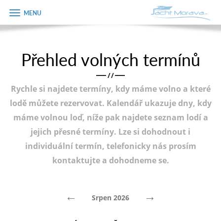
Zobrazit
Objednávka
menu
dárkového
poukazu
Přehled volných termínů
Úvodní strana
Jméno
/
/
Pronájem a ceník
Rychle si najdete termíny, kdy máme volno a které
Plán plavby
Telefon
lodě můžete rezervovat. Kalendář ukazuje dny, kdy
máme volnou loď, níže pak najdete seznam lodí a
Tipy na výlet
jejich přesné termíny. Lze si dohodnout i
E-mail
Fotogalerie
individuální termín, telefonicky nás prosím
kontaktujte a dohodneme se.
Kontakt
Varianta
PRODEJ LODÍ
←
→
Srpen 2026
Poznámka