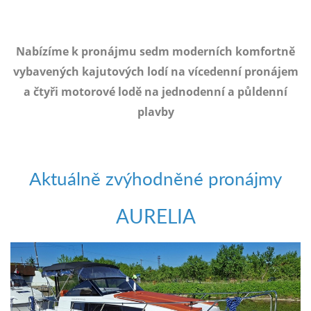
e-
mailem.
objednat
Nabízíme k pronájmu sedm moderních komfortně
poukaz
vybavených kajutových lodí na vícedenní pronájem
a čtyři motorové lodě na jednodenní a půldenní
plavby
Aktuálně zvýhodněné pronájmy
AURELIA