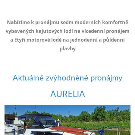
e-
mailem.
objednat
Nabízíme k pronájmu sedm moderních komfortně
poukaz
vybavených kajutových lodí na vícedenní pronájem
a čtyři motorové lodě na jednodenní a půldenní
plavby
Aktuálně zvýhodněné pronájmy
AURELIA