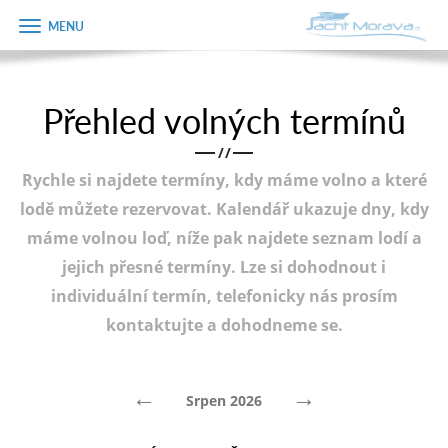
Zobrazit
Objednávka
menu
dárkového
poukazu
Přehled volných termínů
Úvodní strana
Jméno
/
/
Pronájem a ceník
Rychle si najdete termíny, kdy máme volno a které
Plán plavby
Telefon
lodě můžete rezervovat. Kalendář ukazuje dny, kdy
máme volnou loď, níže pak najdete seznam lodí a
Tipy na výlet
jejich přesné termíny. Lze si dohodnout i
E-mail
Fotogalerie
individuální termín, telefonicky nás prosím
kontaktujte a dohodneme se.
Kontakt
Varianta
PRODEJ LODÍ
←
→
Srpen 2026
Poznámka