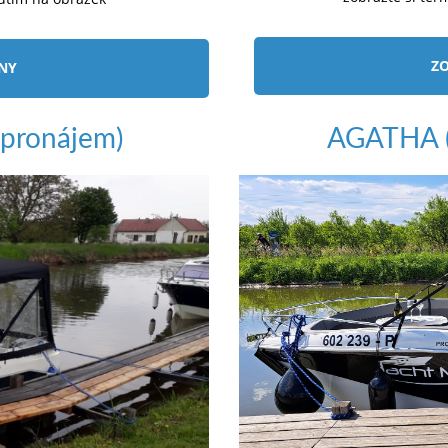
ZO
ÍNY
pronájem)
AGATHA (