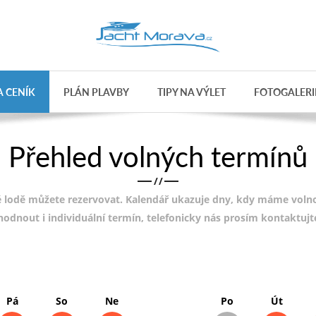
 CENÍK
PLÁN PLAVBY
TIPY NA VÝLET
FOTOGALERI
Přehled volných termínů
/
/
 lodě můžete rezervovat. Kalendář ukazuje dny, kdy máme volnou
ohodnout i individuální termín, telefonicky nás prosím kontaktuj
Pá
So
Ne
Po
Út