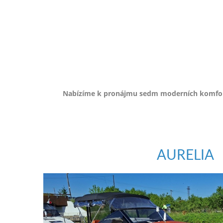
e-
mailem.
objednat
poukaz
Nabízíme k pronájmu sedm moderních komfortn
AURELIA