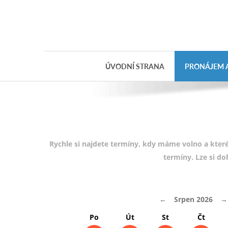
Objednávka
dárkového
poukazu
ÚVODNÍ STRANA
PRONÁJEM A
Jméno
Telefon
E-mail
Rychle si najdete termíny, kdy máme volno a které
termíny. Lze si d
Varianta
←
Srpen 2026
→
Poznámka
Po
Út
St
Čt