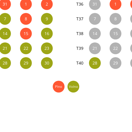
31
1
2
T36
31
1
7
8
9
T37
7
8
14
15
16
T38
14
15
21
22
23
T39
21
22
28
29
30
T40
28
29
Plno
Volno