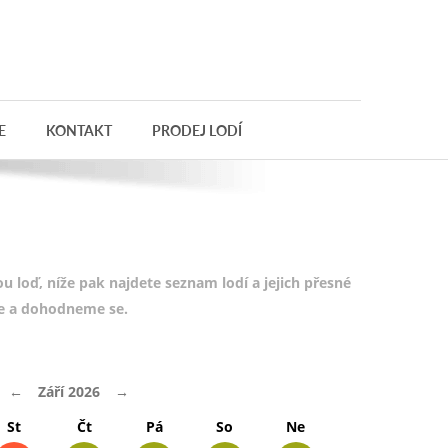
E
KONTAKT
PRODEJ LODÍ
 loď, níže pak najdete seznam lodí a jejich přesné
te a dohodneme se.
←
Září 2026
→
St
Čt
Pá
So
Ne