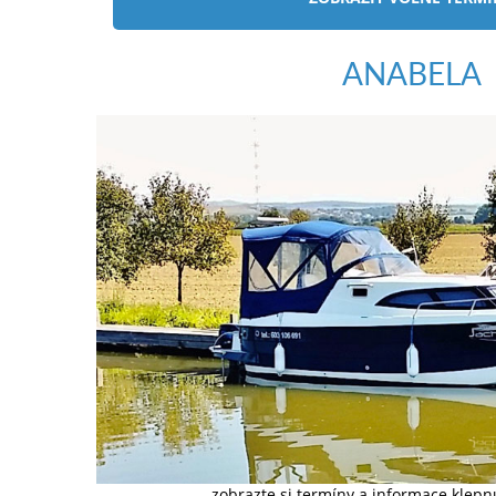
ANABELA
zobrazte si termíny a informace klep