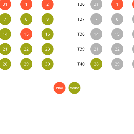
31
1
2
T36
31
1
7
8
9
T37
7
8
14
15
16
T38
14
15
21
22
23
T39
21
22
28
29
30
T40
28
29
Plno
Volno