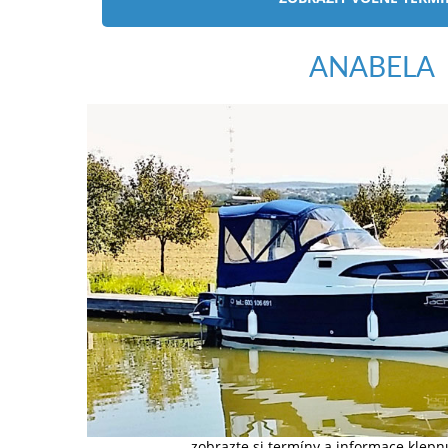
ANABELA
zobrazte si termíny a informace klep