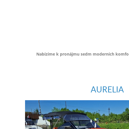
e-
mailem.
objednat
poukaz
Nabízíme k pronájmu sedm moderních komfortn
AURELIA