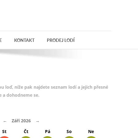
E
KONTAKT
PRODEJ LODÍ
 loď, níže pak najdete seznam lodí a jejich přesné
te a dohodneme se.
←
Září 2026
→
St
Čt
Pá
So
Ne