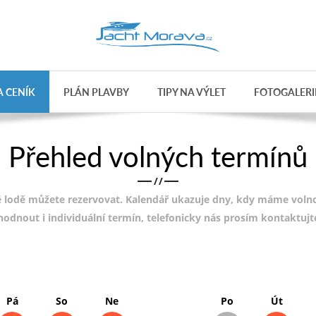
 CENÍK
PLÁN PLAVBY
TIPY NA VÝLET
FOTOGALERI
Přehled volných termínů
/
/
 lodě můžete rezervovat. Kalendář ukazuje dny, kdy máme volnou
ohodnout i individuální termín, telefonicky nás prosím kontaktuj
Pá
So
Ne
Po
Út