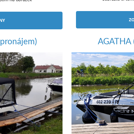
ZO
ÍNY
pronájem)
AGATHA (