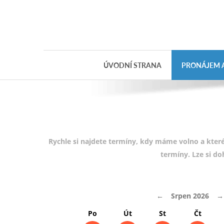
Objednávka
dárkového
poukazu
ÚVODNÍ STRANA
PRONÁJEM A
Jméno
Telefon
E-mail
Rychle si najdete termíny, kdy máme volno a které
termíny. Lze si d
Varianta
←
Srpen 2026
→
Poznámka
Po
Út
St
Čt