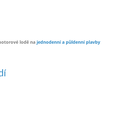
motorové lodě na
jednodenní a půldenní plavby
dí