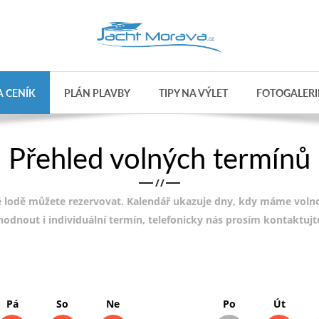
 CENÍK
PLÁN PLAVBY
TIPY NA VÝLET
FOTOGALERI
Přehled volných termínů
/
/
 lodě můžete rezervovat. Kalendář ukazuje dny, kdy máme volnou
ohodnout i individuální termín, telefonicky nás prosím kontaktuj
Pá
So
Ne
Po
Út