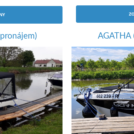
ZO
ÍNY
pronájem)
AGATHA (