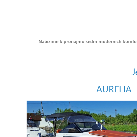
e-
mailem.
objednat
poukaz
Nabízíme k pronájmu sedm moderních komfort
J
AURELIA