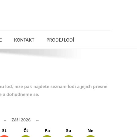
E
KONTAKT
PRODEJ LODÍ
 loď, níže pak najdete seznam lodí a jejich přesné
te a dohodneme se.
←
Září 2026
→
St
Čt
Pá
So
Ne