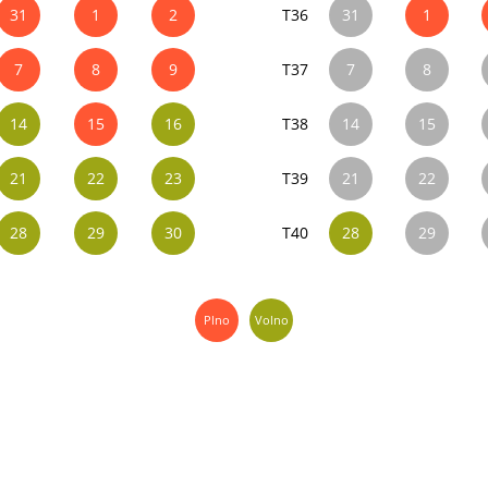
31
1
2
T36
31
1
7
8
9
T37
7
8
14
15
16
T38
14
15
21
22
23
T39
21
22
28
29
30
T40
28
29
Plno
Volno