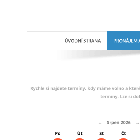
Objednávka
dárkového
poukazu
ÚVODNÍ STRANA
PRONÁJEM A
Jméno
Telefon
E-mail
Rychle si najdete termíny, kdy máme volno a které
termíny. Lze si d
Varianta
←
Srpen 2026
→
Poznámka
Po
Út
St
Čt