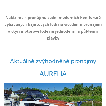
e-
mailem.
objednat
Nabízíme k pronájmu sedm moderních komfortně
poukaz
vybavených kajutových lodí na vícedenní pronájem
a čtyři motorové lodě na jednodenní a půldenní
plavby
Aktuálně zvýhodněné pronájmy
AURELIA