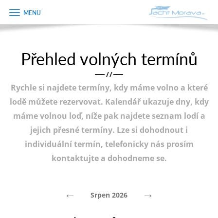
Zobrazit
Objednávka
menu
dárkového
poukazu
Přehled volných termínů
Úvodní strana
Jméno
/
/
Pronájem a ceník
Rychle si najdete termíny, kdy máme volno a které
Plán plavby
Telefon
lodě můžete rezervovat. Kalendář ukazuje dny, kdy
máme volnou loď, níže pak najdete seznam lodí a
Tipy na výlet
jejich přesné termíny. Lze si dohodnout i
E-mail
Fotogalerie
individuální termín, telefonicky nás prosím
kontaktujte a dohodneme se.
Kontakt
Varianta
PRODEJ LODÍ
←
→
Srpen 2026
Poznámka