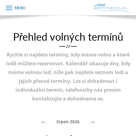
Zobrazit
Objednávka
menu
dárkového
poukazu
Přehled volných termínů
Úvodní strana
Jméno
/
/
Pronájem a ceník
Rychle si najdete termíny, kdy máme volno a které
Plán plavby
Telefon
lodě můžete rezervovat. Kalendář ukazuje dny, kdy
máme volnou loď, níže pak najdete seznam lodí a
Tipy na výlet
jejich přesné termíny. Lze si dohodnout i
E-mail
Fotogalerie
individuální termín, telefonicky nás prosím
kontaktujte a dohodneme se.
Kontakt
Varianta
PRODEJ LODÍ
←
→
Srpen 2026
Poznámka