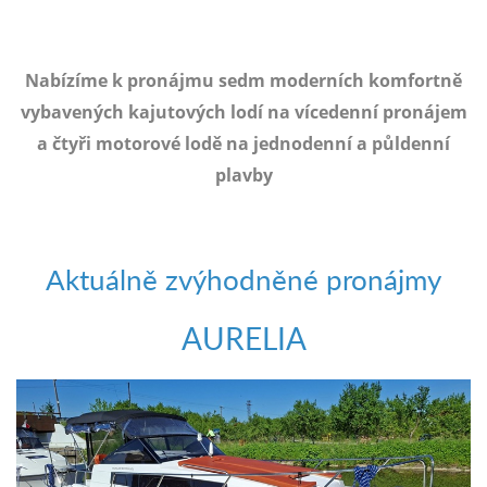
e-
mailem.
objednat
Nabízíme k pronájmu sedm moderních komfortně
poukaz
vybavených kajutových lodí na vícedenní pronájem
a čtyři motorové lodě na jednodenní a půldenní
plavby
Aktuálně zvýhodněné pronájmy
AURELIA