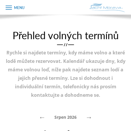
Zobrazit
Objednávka
menu
dárkového
poukazu
Přehled volných termínů
Úvodní strana
Jméno
/
/
Pronájem a ceník
Rychle si najdete termíny, kdy máme volno a které
Plán plavby
Telefon
lodě můžete rezervovat. Kalendář ukazuje dny, kdy
máme volnou loď, níže pak najdete seznam lodí a
Tipy na výlet
jejich přesné termíny. Lze si dohodnout i
E-mail
Fotogalerie
individuální termín, telefonicky nás prosím
kontaktujte a dohodneme se.
Kontakt
Varianta
PRODEJ LODÍ
←
→
Srpen 2026
Poznámka