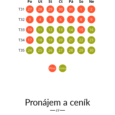
Po
Út
St
Čt
Pá
So
Ne
T31
27
28
29
30
31
1
2
Po
odeslání
T32
3
4
5
6
7
8
9
objednávky
Vám
T33
10
11
12
13
14
15
16
bude
kupón
T34
17
18
19
20
21
22
23
obratem
zaslán
T35
24
25
26
27
28
29
30
na
e-
mail.
Plno
Volno
Platební
a
doručovací
informace
vyřídíme
v
Pronájem a ceník
klidu
po
objednávce
/
/