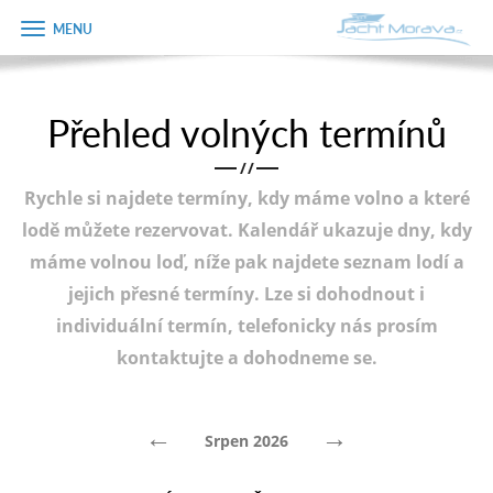
Zobrazit
Objednávka
menu
dárkového
poukazu
Přehled volných termínů
Úvodní strana
Jméno
/
/
Pronájem a ceník
Rychle si najdete termíny, kdy máme volno a které
Plán plavby
Telefon
lodě můžete rezervovat. Kalendář ukazuje dny, kdy
máme volnou loď, níže pak najdete seznam lodí a
Tipy na výlet
jejich přesné termíny. Lze si dohodnout i
E-mail
Fotogalerie
individuální termín, telefonicky nás prosím
kontaktujte a dohodneme se.
Kontakt
Varianta
PRODEJ LODÍ
←
→
Srpen 2026
Poznámka