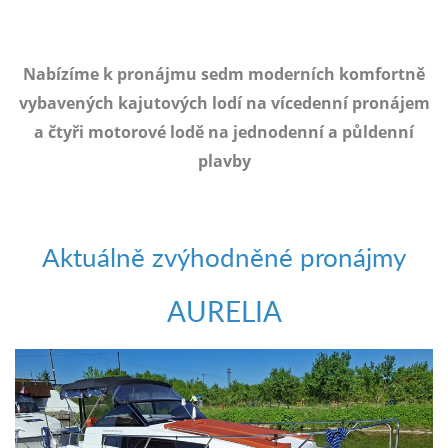
e-
mailem.
objednat
Nabízíme k pronájmu sedm moderních komfortně
poukaz
vybavených kajutových lodí na vícedenní pronájem
a čtyři motorové lodě na jednodenní a půldenní
plavby
Aktuálně zvýhodněné pronájmy
AURELIA