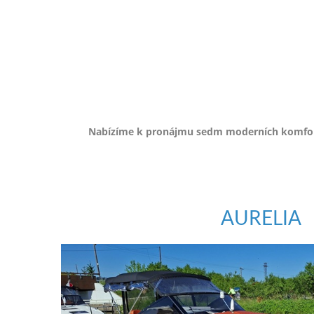
e-
mailem.
objednat
poukaz
Nabízíme k pronájmu sedm moderních komfortn
AURELIA