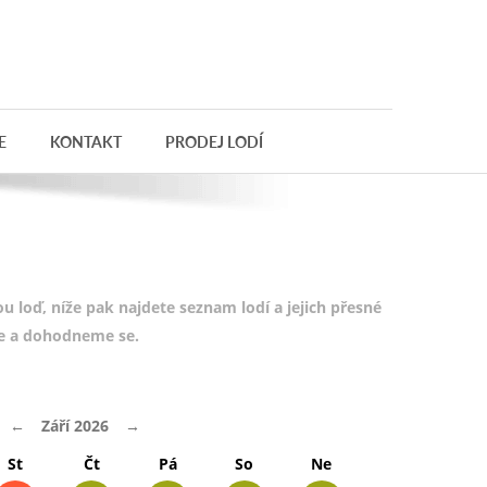
E
KONTAKT
PRODEJ LODÍ
 loď, níže pak najdete seznam lodí a jejich přesné
te a dohodneme se.
←
Září 2026
→
St
Čt
Pá
So
Ne