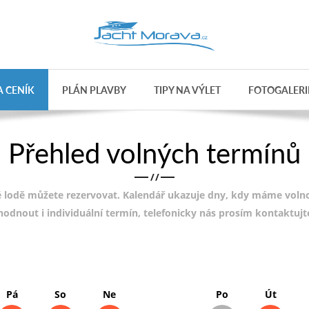
 CENÍK
PLÁN PLAVBY
TIPY NA VÝLET
FOTOGALERI
Přehled volných termínů
/
/
 lodě můžete rezervovat. Kalendář ukazuje dny, kdy máme volnou
ohodnout i individuální termín, telefonicky nás prosím kontaktuj
Pá
So
Ne
Po
Út