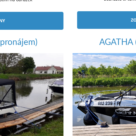
ZO
ÍNY
pronájem)
AGATHA (