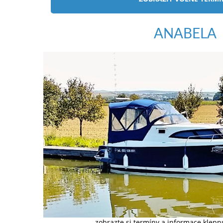
ANABELA
zobrazte si termíny a informace klep