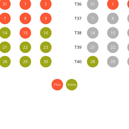
31
1
2
T36
31
1
7
8
9
T37
7
8
14
15
16
T38
14
15
21
22
23
T39
21
22
28
29
30
T40
28
29
Plno
Volno