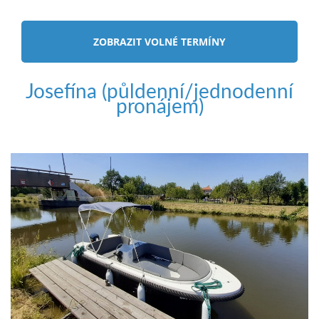
ZOBRAZIT VOLNÉ TERMÍNY
Josefína (půldenní/jednodenní
pronájem)