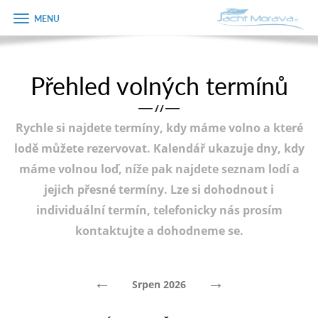
Zobrazit
Objednávka
menu
dárkového
poukazu
Přehled volných termínů
Úvodní strana
Jméno
/
/
Pronájem a ceník
Rychle si najdete termíny, kdy máme volno a které
Plán plavby
Telefon
lodě můžete rezervovat. Kalendář ukazuje dny, kdy
máme volnou loď, níže pak najdete seznam lodí a
Tipy na výlet
jejich přesné termíny. Lze si dohodnout i
E-mail
Fotogalerie
individuální termín, telefonicky nás prosím
kontaktujte a dohodneme se.
Kontakt
Varianta
PRODEJ LODÍ
←
→
Srpen 2026
Poznámka