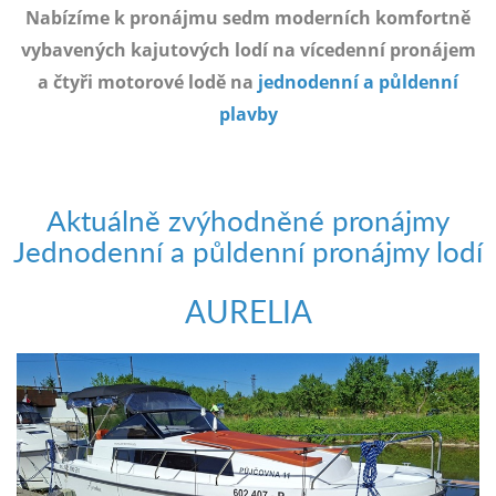
e-
Nabízíme k pronájmu sedm moderních komfortně
mailem.
vybavených kajutových lodí na vícedenní pronájem
objednat
a čtyři motorové lodě na
jednodenní a půldenní
poukaz
plavby
Aktuálně zvýhodněné pronájmy
Jednodenní a půldenní pronájmy lodí
AURELIA